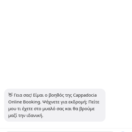
Καππαδοκία
Επικοινωνία
ΠΛΗΡΟΦΟΡΊΕΣ
+90 5415969374
info@balonturufiyati.com
ΕΓΓΡΑΦΕΊΤΕ ΣΤΟ NEWSLETTER
Εγγραφείτε
👋 Γεια σας! Είμαι ο βοηθός της Cappadocia 
ΜΕΣΑ ΚΟΙΝΩΝΙΚΗΣ ΔΙΚΤΥΩΣΗΣ
Online Booking. Ψάχνετε για εκδρομή; Πείτε 
μου τι έχετε στο μυαλό σας και θα βρούμε 
μαζί την ιδανική.