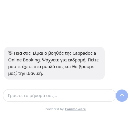
Δεν βρήκατε αυτό που ψάχνατε;
Επικοινωνήστε μαζί μας στο WhatsApp για ένα
εξατομικευμένο πλάνο — είμαστε δίπλα σας 24/7.
Γράψτε μας στο WhatsApp
👋 Γεια σας! Είμαι ο βοηθός της Cappadocia 
Online Booking. Ψάχνετε για εκδρομή; Πείτε 
μου τι έχετε στο μυαλό σας και θα βρούμε 
μαζί την ιδανική.
Theory Travel - 16488
- Address: Yukarı Mah. İnönü Cad No:14,
Avanos / Nevşehir, Türkiye ...... We work
Powered by
Commoware
with experienced local operators and
licensed balloon companies to ensure
safe, memorable, and authentic
Cappadocia experiences.