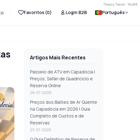
Theory Travel - 16488
Favoritos (
0
)
Login B2B
Português
to
tas
Artigos Mais Recentes
Passeio de ATV em Capadócia |
Preços, Safári de Quadriciclo e
Reserva Online
26-07-2026
Preços dos Balões de Ar Quente
na Capadócia em 2026 | Guia
Completo de Custos e de
Reservas
23-07-2026
O Guia Definitivo de Reserva de