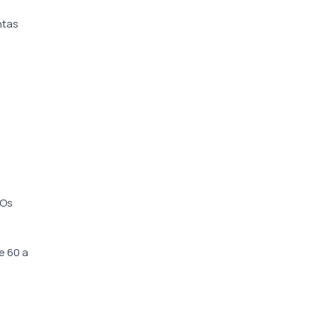
ntas
 Os
e 60 a