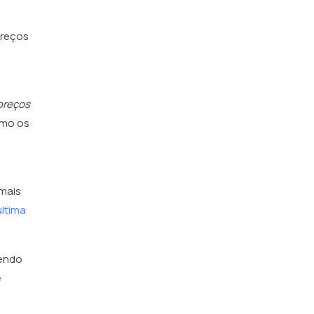
preços
preços
omo os
 mais
última
endo
e