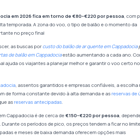
ocia em 2026 fica em torno de €80–€220 por pessoa
, com 
 alta temporada. A zona do voo, o tipo de balão e o momento da
ante no preço final
scer, as buscas por
custo do balão de ar quente em Cappadocia
rtas de balão em Cappadocia
estão aumentando a cada ano. C
 ajuda os viajantes a planejar melhor e garantir o voo certo no
padocia
, assentos garantidos e empresas confiáveis, a escolha
tam de forma constante devido à alta demanda e as
reservas de 
que as
reservas antecipadas
.
 em Cappadocia é de cerca de
€150–€220 por pessoa
, depend
. Durante os períodos de pico, os preços tendem a ficar no limit
ecipadas e meses de baixa demanda oferecem opções mais