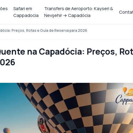
ções
Safari em
Transfers de Aeroporto: Kayseri &
Conta
Cappadocia
Nevşehir → Capadócia
dócia: Preços, Rotas e Guia de Reserva para 2026
Quente na Capadócia: Preços, Ro
2026