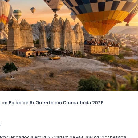
o de Balão de Ar Quente em Cappadocia 2026
6
e em Cappadocia em 2026 variam de €80 a €220 por pessoa