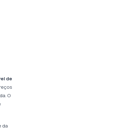
vel de
preços
da. O
e
e da