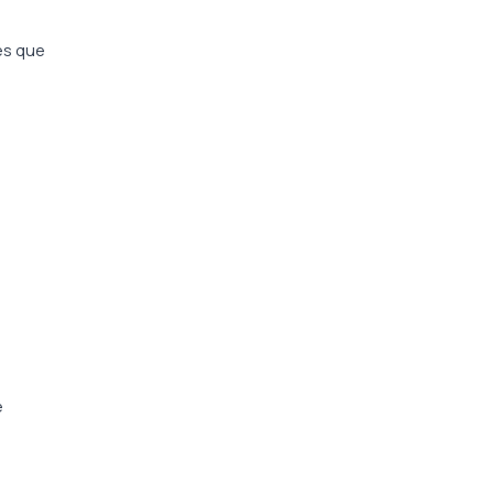
es que
e