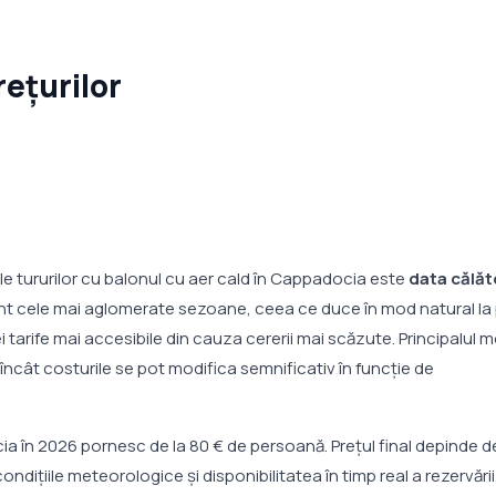
ețurilor
le tururilor cu balonul cu aer cald în Cappadocia este
data călăto
unt cele mai aglomerate sezoane, ceea ce duce în mod natural la 
ei tarife mai accesibile din cauza cererii mai scăzute. Principalul m
l încât costurile se pot modifica semnificativ în funcție de
ia în 2026 pornesc de la 80 € de persoană. Prețul final depinde d
condițiile meteorologice și disponibilitatea în timp real a rezervării