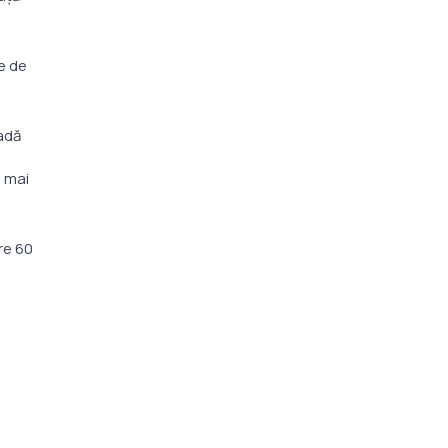
le de
cadă
e mai
re 60