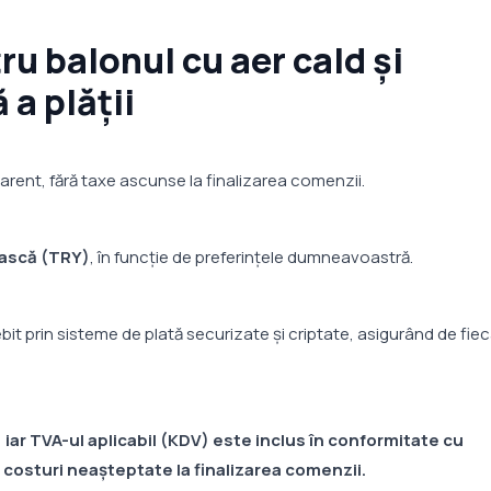
ru balonul cu aer cald și
 a plății
parent, fără taxe ascunse la finalizarea comenzii.
ească (TRY)
, în funcție de preferințele dumneavoastră.
it prin sisteme de plată securizate și criptate, asigurând de fie
iar TVA-ul aplicabil (KDV) este inclus în conformitate cu
ă costuri neașteptate la finalizarea comenzii.