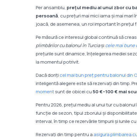
Per ansamblu,
prețul mediu al unui zbor cu b
persoană
, cu prețuri mai mici iarna și mai mari
joacă, de asemenea, un rol important în prețul fi
Pe măsură ce interesul global continuă să creas
plimbărilor cu balonul în Turcia
și
cele mai bune 
prețurile sunt dinamice, înțelegerea mediei sezoni
la momentul potrivit.
Dacă doriți
cel mai bun preț pentru balonul din
inteligentă alegere este să rezervați din timp. Pr
moment
sunt de obicei cu
50 €–100 € mai sc
Pentru 2026, prețul mediu al unui tur cu balonu
funcție de sezon, tipul zborului și disponibilitate
interval, în timp ce rezervările timpurii și lunile
Rezervați din timp pentru a
asigura plimbarea c