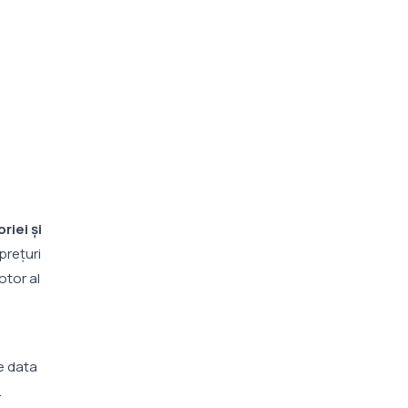
riei și
prețuri
otor al
e data
.