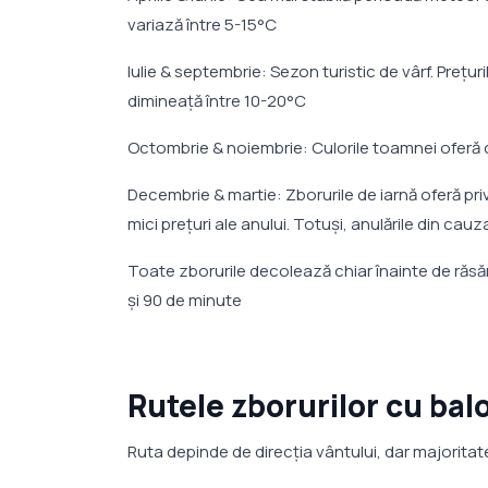
variază între 5-15°C
Iulie & septembrie: Sezon turistic de vârf. Prețur
dimineață între 10-20°C
Octombrie & noiembrie: Culorile toamnei oferă c
Decembrie & martie: Zborurile de iarnă oferă pr
mici prețuri ale anului. Totuși, anulările din ca
Toate zborurile decolează chiar înainte de răsăr
și 90 de minute
Rutele zborurilor cu bal
Ruta depinde de direcția vântului, dar majorita