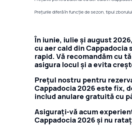
Prețurile diferă în funcție de sezon, tipul zborulu
În iunie, iulie și august 2026
cu aer cald din Cappadocia s
rapid. Vă recomandăm cu tă
asigura locul și a evita creș
Prețul nostru pentru rezerva
Cappadocia 2026 este fix, d
includ anulare gratuită cu p
Asigurați-vă acum experiența
Cappadocia 2026 și nu rataț