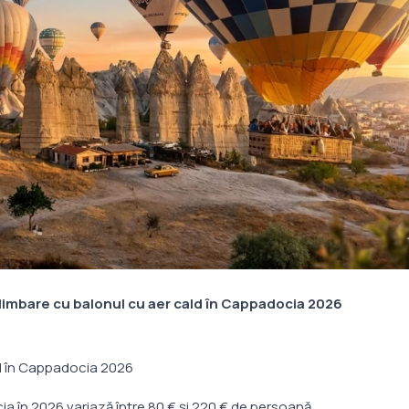
plimbare cu balonul cu aer cald în Cappadocia 2026
ld în Cappadocia 2026
ia în 2026 variază între 80 € și 220 € de persoană