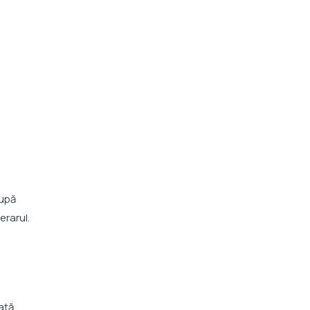
după
erarul.
ață