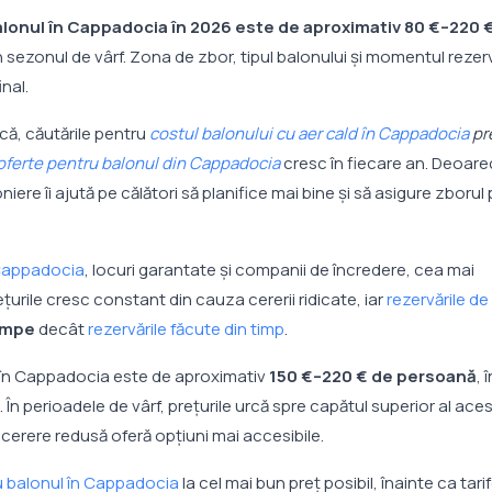
alonul în Cappadocia în 2026 este de aproximativ 80 €–220 
 în sezonul de vârf. Zona de zbor, tipul balonului și momentul rezerv
nal.
că, căutările pentru
costul balonului cu aer cald în Cappadocia
pr
oferte pentru balonul din Cappadocia
cresc în fiecare an. Deoar
ere îi ajută pe călători să planifice mai bine și să asigure zborul 
 Cappadocia
, locuri garantate și companii de încredere, cea mai
ețurile cresc constant din cauza cererii ridicate, iar
rezervările de
umpe
decât
rezervările făcute din timp
.
l în Cappadocia este de aproximativ
150 €–220 € de persoană
, 
. În perioadele de vârf, prețurile urcă spre capătul superior al aces
 cu cerere redusă oferă opțiuni mai accesibile.
u balonul în Cappadocia
la cel mai bun preț posibil, înainte ca tari