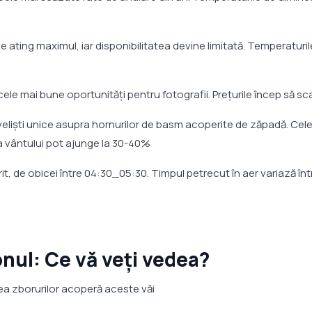
ile ating maximul, iar disponibilitatea devine limitată. Temperaturi
ele mai bune oportunități pentru fotografii. Prețurile încep să s
iveliști unice asupra hornurilor de basm acoperite de zăpadă. Cel
uza vântului pot ajunge la 30-40%
it, de obicei între 04:30_05:30. Timpul petrecut în aer variază înt
onul: Ce vă veți vedea?
tea zborurilor acoperă aceste văi