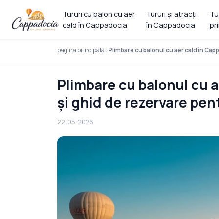
Tururi cu balon cu aer
Tururi și atracții
Tu
cald în Cappadocia
în Cappadocia
pr
pagina principala
Plimbare cu balonul cu aer cald în Cap
Plimbare cu balonul cu a
și ghid de rezervare pen
22-05-2026