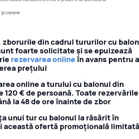
i și cerere
, zborurile din cadrul tururilor cu balo
unt foarte solicitate și se epuizează
rie
rezervarea online
în avans pentru a
terea prețului
rea online a turului cu balonul din
e 120 € de persoană. Toate rezervările
ână la 48 de ore înainte de zbor
 unui tur cu balonul la răsărit în
i această ofertă promoțională limitat