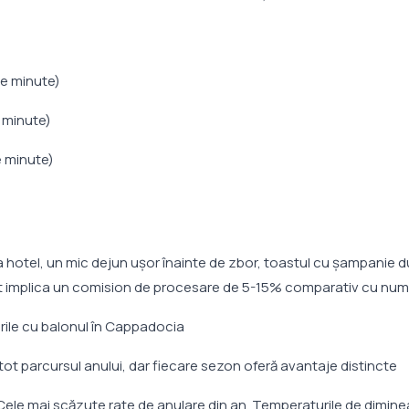
e minute)
 minute)
e minute)
 la hotel, un mic dejun ușor înainte de zbor, toastul cu șampanie 
l pot implica un comision de procesare de 5-15% comparativ cu num
ile cu balonul în Cappadocia
ot parcursul anului, dar fiecare sezon oferă avantaje distincte
 Cele mai scăzute rate de anulare din an. Temperaturile de dimine