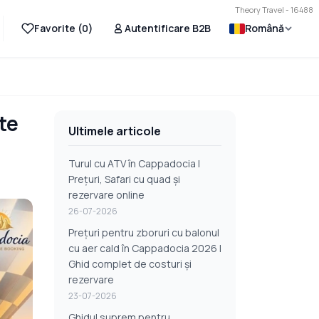
Theory Travel - 16488
Favorite (
0
)
Autentificare B2B
Română
te
Ultimele articole
Turul cu ATV în Cappadocia |
Prețuri, Safari cu quad și
rezervare online
26-07-2026
Prețuri pentru zboruri cu balonul
cu aer cald în Cappadocia 2026 |
Ghid complet de costuri și
rezervare
23-07-2026
Ghidul suprem pentru