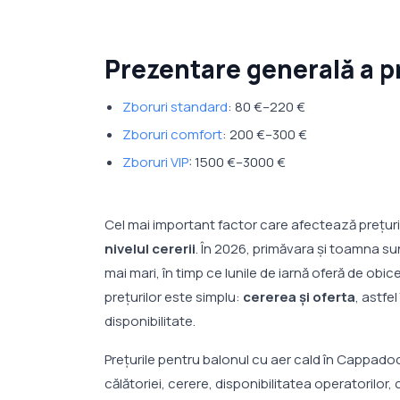
Prezentare generală a pr
Zboruri standard
: 80 €–220 €
Zboruri comfort
: 200 €–300 €
Zboruri VIP
: 1500 €–3000 €
Cel mai important factor care afectează prețuri
nivelul cererii
. În 2026, primăvara și toamna s
mai mari, în timp ce lunile de iarnă oferă de obic
prețurilor este simplu:
cererea și oferta
, astfe
disponibilitate.
Prețurile pentru balonul cu aer cald în Cappadoc
călătoriei, cerere, disponibilitatea operatorilor, 