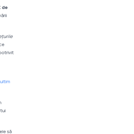
€ de
ării
ețurile
ece
potrivit
 ultim
în
tui
fele să