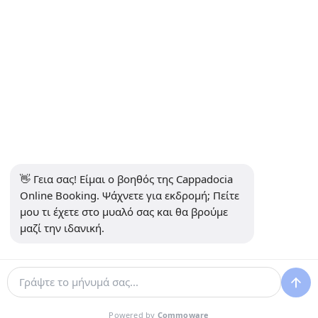
την Καππαδοκία;
Ποιο αεροδρόμιο είναι πιο κοντά στην
Καππαδοκία: NAV ή ASR;
Πώς μπορώ να φτάσω από το αεροδρόμιο
Καϊσερί (ASR) ή το αεροδρόμιο Νεβσεχίρ (NAV)
στην Καππαδοκία;
👋 Γεια σας! Είμαι ο βοηθός της Cappadocia 
Online Booking. Ψάχνετε για εκδρομή; Πείτε 
ΟΙ ΣΥΝΕΡΓΆΤΕΣ ΜΑΣ
μου τι έχετε στο μυαλό σας και θα βρούμε 
μαζί την ιδανική.
Powered by
Commoware