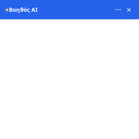
×
Βοηθός AI
✦
0
Πού θα θέλατε να πάτε?
Επιλέξτε ημερομηνίες...
Μεταφορές αεροδρομίου: Καϊσέρι & Νεβσέχιν → Καππαδοκία
Επιλέξτε ημερομηνίες...
Ταξινόμηση
Φιλτράρισμα
BEST SELLER
4.94
1 - 1 Ώρα
09 Αυγ 2026
(16)
Μεταφορά από το Αεροδρόμιο Νεβσεχίρ στην
Καππαδοκία