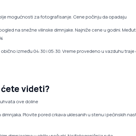
olje mogućnosti za fotografisanje. Cene počinju da opadaju
pogled na snežne vilinske dimnjake. Najniže cene u godini. Međut
0%
, obično između 04:30 i 05:30. Vreme provedeno u vazduhu traje
 ćete videti?
obuhvata ove doline
 dimnjaka. Plovite pored crkava uklesanih u stenu i pećinskih na
skim dimnjacima u obliku pečurki. Najfotogeničnija ruta