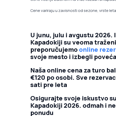
Cene variraju u zavisnosti od sezone, vrste leta
U junu, julu i avgustu 2026.
Kapadokiji su veoma traženi 
preporučujemo
online rezer
svoje mesto i izbegli poveć
Naša online cena za turo ba
€120 po osobi. Sve rezervac
sati pre leta
Osigurajte svoje iskustvo 
Kapadokiji 2026. odmah i n
ponudu