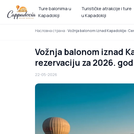
Ture balonima u
Turističke atrakcije i ture
Kapadokiji
u Kapadokiji
Насловна страна
Vožnja balonom iznad Kapadokije: Cene
Vožnja balonom iznad Kap
rezervaciju za 2026. go
22-05-2026