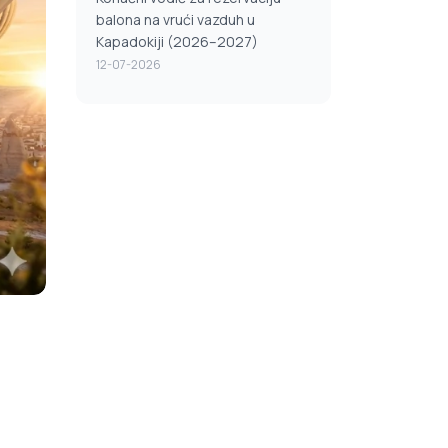
balona na vrući vazduh u
Kapadokiji (2026–2027)
12-07-2026