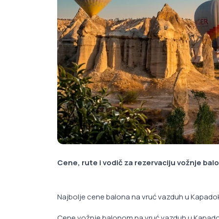
Cene, rute i vodič za rezervaciju vožnje ba
Najbolje cene balona na vruć vazduh u Kapadok
Cene vožnje balonom na vruć vazduh u Kapadoki