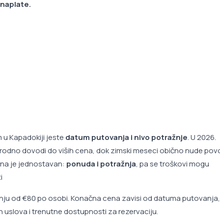
naplate.
m u Kapadokiji jeste
datum putovanja i nivo potražnje
. U 2026.
irodno dovodi do viših cena, dok zimski meseci obično nude povo
ena je jednostavan:
ponuda i potražnja
, pa se troškovi mogu
i
nju od €80 po osobi. Konačna cena zavisi od datuma putovanja,
 uslova i trenutne dostupnosti za rezervaciju.