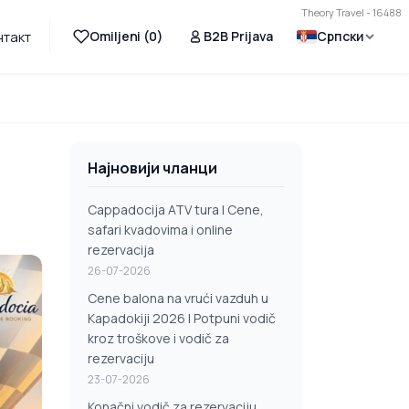
Theory Travel - 16488
Omiljeni (
0
)
B2B Prijava
Српски
нтакт
Најновији чланци
Cappadocija ATV tura | Cene,
safari kvadovima i online
rezervacija
26-07-2026
Cene balona na vrući vazduh u
Kapadokiji 2026 | Potpuni vodič
kroz troškove i vodič za
rezervaciju
23-07-2026
Konačni vodič za rezervaciju