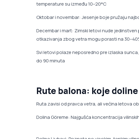
temperature su između 10–20°C
Oktobar i novembar: Jesenje boje pružaju najb
Decembar i mart: Zimski letovi nude jedinstven 
otkazivanja zbog vetra mogu porasti na 30–4
Svi letovi polaze neposredno pre izlaska sunca
do 90 minuta
Rute balona: koje doline
Ruta zavisi od pravca vetra, ali većina letova 
Dolina Göreme: Najgušća koncentracija vilinskih
Dolina Ljubavi: Poznata po visokim, tankim vilin