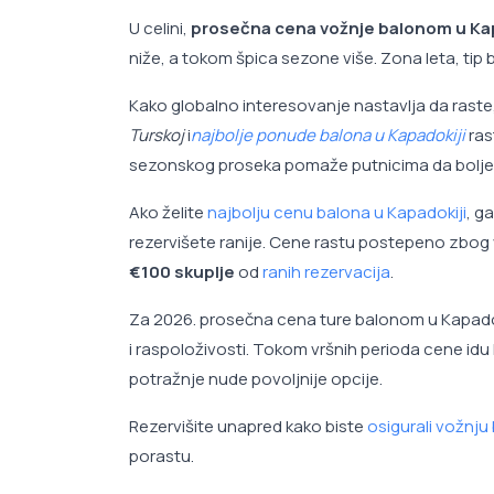
U celini,
prosečna cena vožnje balonom u Kap
niže, a tokom špica sezone više. Zona leta, tip
Kako globalno interesovanje nastavlja da raste
Turskoj
i
najbolje ponude balona u Kapadokiji
ras
sezonskog proseka pomaže putnicima da bolje p
Ako želite
najbolju cenu balona u Kapadokiji
, g
rezervišete ranije. Cene rastu postepeno zbog 
€100 skuplje
od
ranih rezervacija
.
Za 2026. prosečna cena ture balonom u Kapadok
i raspoloživosti. Tokom vršnih perioda cene idu 
potražnje nude povoljnije opcije.
Rezervišite unapred kako biste
osigurali vožnju
porastu.