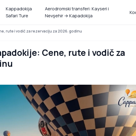
Kappadokija
Aerodromski transferi: Kayseri i
Ко
Safari Ture
Nevşehir → Kapadokija
, rute i vodič za rezervaciju za 2026. godinu
adokije: Cene, rute i vodič za
dinu