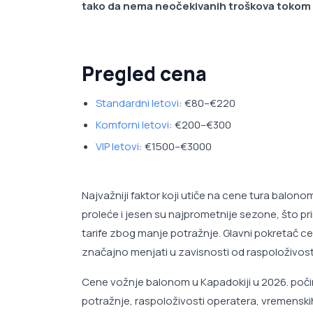
tako da nema neočekivanih troškova tokom 
Pregled cena
Standardni letovi
: €80–€220
Komforni letovi
: €200–€300
VIP letovi
: €1500–€3000
Najvažniji faktor koji utiče na cene tura balono
proleće i jesen su najprometnije sezone, što pr
tarife zbog manje potražnje. Glavni pokretač c
značajno menjati u zavisnosti od raspoloživost
Cene vožnje balonom u Kapadokiji u 2026. poči
potražnje, raspoloživosti operatera, vremenskih