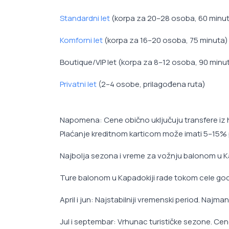
Standardni let
(korpa za 20–28 osoba, 60 minu
Komforni let
(korpa za 16–20 osoba, 75 minuta)
Boutique/VIP let (korpa za 8–12 osoba, 90 minu
Privatni let
(2–4 osobe, prilagođena ruta)
Napomena: Cene obično uključuju transfere iz hot
Plaćanje kreditnom karticom može imati 5–15% 
Najbolja sezona i vreme za vožnju balonom u K
Ture balonom u Kapadokiji rade tokom cele godi
April i jun: Najstabilniji vremenski period. Naj
Jul i septembar: Vrhunac turističke sezone. C