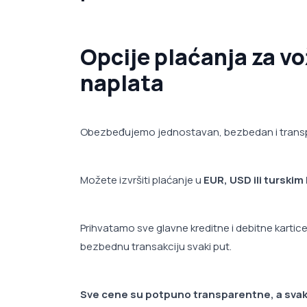
Opcije plaćanja za v
naplata
Obezbeđujemo jednostavan, bezbedan i transpa
Možete izvršiti plaćanje u
EUR, USD ili turskim
Prihvatamo sve glavne kreditne i debitne kartic
bezbednu transakciju svaki put.
Sve cene su potpuno transparentne, a svaki 