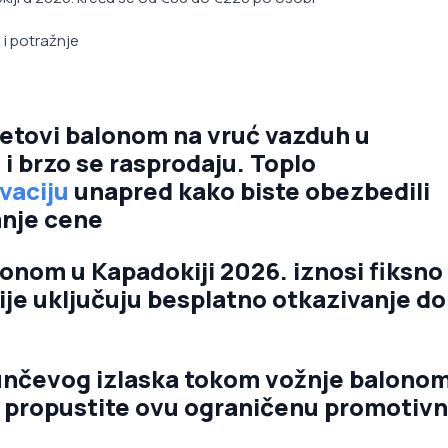
 i potražnje
 letovi balonom na vruć vazduh u
i brzo se rasprodaju. Toplo
vaciju
unapred kako biste obezbedili
anje cene
lonom u Kapadokiji 2026. iznosi fiksno
ije uključuju besplatno otkazivanje do
sunčevog izlaska tokom vožnje balonom
e propustite ovu ograničenu promotiv