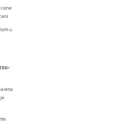
i cene
ceni
nom u
a
€50–
pa leta
ije
ife