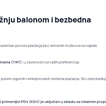
ožnju balonom i bezbedna
rentan proces plaćanja bez skrivenih troškova na naplati.
 lirama (TRY)
, u zavisnosti od vaših preferencija.
e putem sigurnih i enkriptovanih sistema plaćanja, što obezbeđuj
primenljivi PDV (KDV) je uključen u skladu sa lokalnim prop