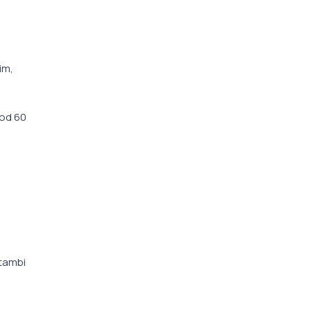
im,
 od 60
stambi