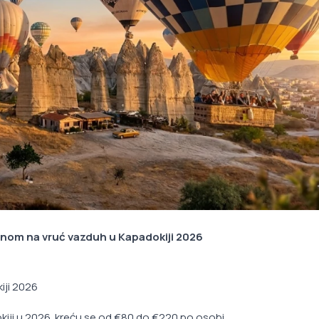
lonom na vruć vazduh u Kapadokiji 2026
iji 2026
ji u 2026. kreću se od €80 do €220 po osobi