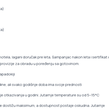
ta)
ta)
ela, lagani doručak pre leta, šampanjac nakon leta i sertifikat o
provizije za obradu u poređenju sa gotovinom.
apadokiji
ne, ali svako godišnje doba ima svoje prednosti
manje otkazivanja u godini. Jutarnje temperature su od 5–15°C
ene dostižu maksimum, a dostupnost postaje oskudna. Jutarnje