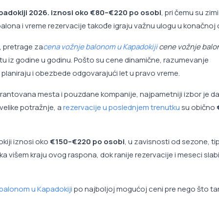
adokiji 2026. iznosi oko €80–€220 po osobi
, pri čemu su zim
 balona i vreme rezervacije takođe igraju važnu ulogu u konačnoj 
, pretrage za
cena vožnje balonom u Kapadokiji
cene vožnje balo
tu iz godine u godinu. Pošto su cene dinamične, razumevanje
laniraju i obezbede odgovarajući let u pravo vreme.
arantovana mesta i pouzdane kompanije, najpametniji izbor je d
velike potražnje, a
rezervacije u poslednjem trenutku
su obično
iji iznosi oko
€150–€220 po osobi
, u zavisnosti od sezone, ti
ka višem kraju ovog raspona, dok ranije rezervacije i meseci slab
 balonom u Kapadokiji
po najboljoj mogućoj ceni pre nego što tar