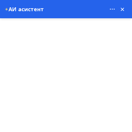
Theory Travel - 16488
×
✦
АИ асистент
0
Насловна страна
Контакт
Контакт
Ми смо ту!