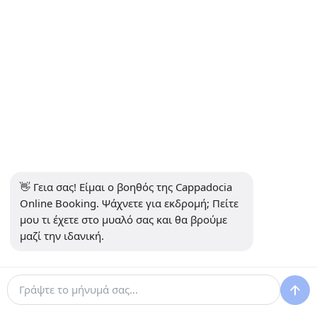
ΠΛΗΡΟΦΟΡΊΕΣ
+90 5415969374
info@balonturufiyati.com
ΕΓΓΡΑΦΕΊΤΕ ΣΤΟ NEWSLETTER
Εγγραφείτε
👋 Γεια σας! Είμαι ο βοηθός της Cappadocia 
ΜΕΣΑ ΚΟΙΝΩΝΙΚΗΣ ΔΙΚΤΥΩΣΗΣ
Online Booking. Ψάχνετε για εκδρομή; Πείτε 
μου τι έχετε στο μυαλό σας και θα βρούμε 
μαζί την ιδανική.
Αναπτύχθηκε από