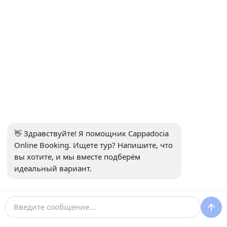
ИНФОРМАЦИЯ
+90 5415969374
info@balonturufiyati.com
ПОДПИСАТЬСЯ НА РАССЫЛКУ
Подписаться
👋 Здравствуйте! Я помощник Cappadocia 
СОЦИАЛЬНЫЕ МЕДИА
Online Booking. Ищете тур? Напишите, что 
вы хотите, и мы вместе подберём 
идеальный вариант.
Разработан