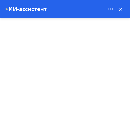
Theory Travel - 16488
×
ИИ-ассистент
✦
0
Главная
Воздушный шар в долине Соганлы
Воздушный шар в долине Соганлы
4.94
(16 Комментарии)
Специальное предложение
1 час-ов