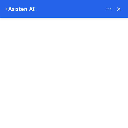
Theory Travel - 16488
×
Asisten AI
✦
0
Halaman Utama
Balon Udara Panas Lembah Soğanlı
Balon Udara Panas Lembah Soğanlı
4.94
(16 Komentar)
1 Jam
Penawaran istimewa