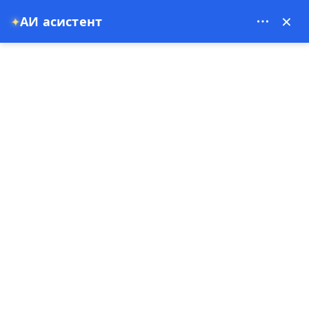
Theory Travel - 16488
×
АИ асистент
✦
0
Насловна страна
Vodič za putovanje po Kapadokiji 2026 | Balon, ATV, Crveni i Zeleni turi
Vodič za putovanje po
Kapadokiji 2026 | Balon, ATV,
Crveni i Zeleni turi
13-07-2025