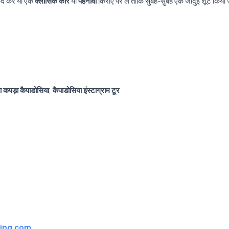
ैद करें या एक
क्लासिक कार
या
पहनावा
किराए पर लें ताकि सुबह-सुबह एक जादुई शूट किया
ा कपड़ा कैपाडोसिया
,
कैपाडोसिया इंस्टाग्राम टूर
ing.com