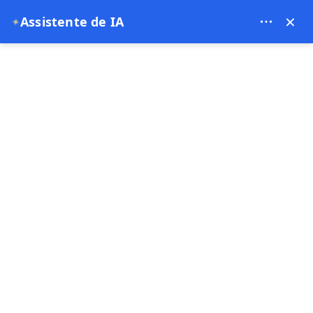
Theory Travel - 16488
×
Assistente de IA
✦
0
Página principal
Tour Privado Vermelho da Capadócia | Preço, Itinerário e Tour Privado
do Norte da Capadócia
Tour Privado Vermelho da
Capadócia | Preço, Itinerário e
Tour Privado do Norte da
Capadócia
29-07-2025