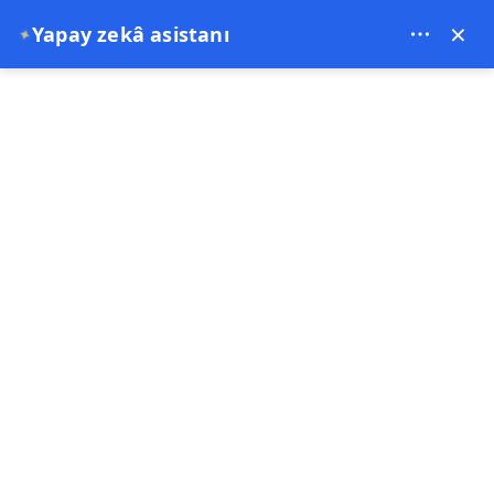
Theory Travel - 16488
×
Yapay zekâ asistanı
✦
0
Anasayfa
Kapadokya Özel Kırmızı Turu | Fiyat, Güzergah ve Kuzey Kapadokya
Özel Turu
Kapadokya Özel Kırmızı Turu |
Fiyat, Güzergah ve Kuzey
Kapadokya Özel Turu
29-07-2025