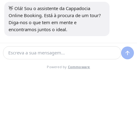
👋 Olá! Sou o assistente da Cappadocia 
Online Booking. Está à procura de um tour? 
Diga-nos o que tem em mente e 
encontramos juntos o ideal.
Não encontrou o que procurava?
Powered by
Commoware
Fale conosco pelo WhatsApp para um plano personalizado —
estamos à sua disposição 24/7.
Fale conosco no WhatsApp