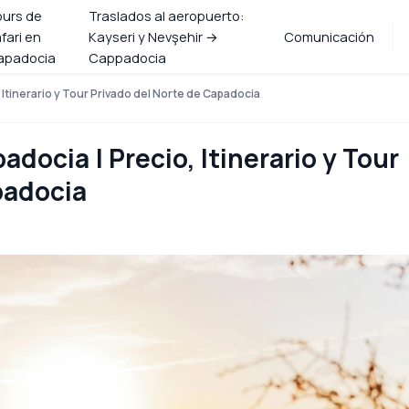
ours de
Traslados al aeropuerto:
fari en
Kayseri y Nevşehir →
Comunicación
apadocia
Cappadocia
 Itinerario y Tour Privado del Norte de Capadocia
adocia | Precio, Itinerario y Tour
padocia