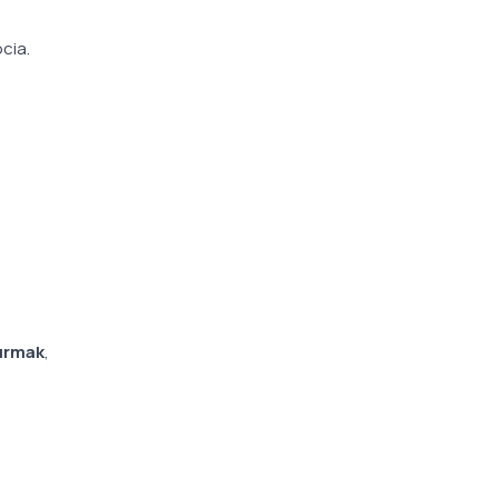
cia.
lırmak
,