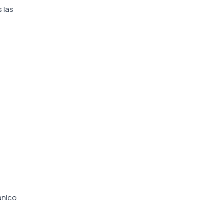
 las
ánico