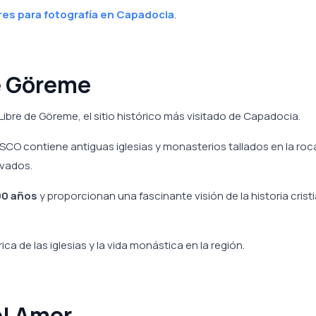
res para fotografía en Capadocia
.
de Göreme
Libre de Göreme, el sitio histórico más visitado de Capadocia.
ESCO contiene antiguas iglesias y monasterios tallados en la roc
rvados.
00 años
y proporcionan una fascinante visión de la historia crist
ica de las iglesias y la vida monástica en la región.
el Amor