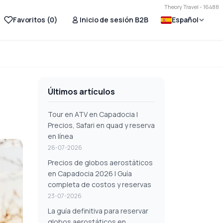
Theory Travel - 16488
Favoritos (
0
)
Inicio de sesión B2B
Español
Últimos artículos
Tour en ATV en Capadocia |
Precios, Safari en quad y reserva
en línea
26-07-2026
Precios de globos aerostáticos
en Capadocia 2026 | Guía
completa de costos y reservas
23-07-2026
La guía definitiva para reservar
globos aerostáticos en