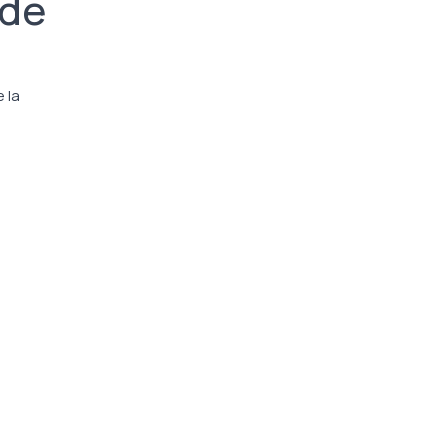
 de
 la