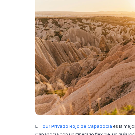
El
Tour Privado Rojo de Capadocia
es la mejo
Capadocia con un itinerario flexible, un guía l