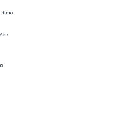
o ritmo
Aire
ás