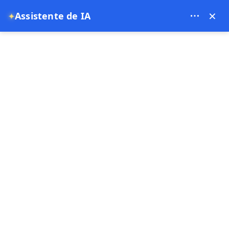
Theory Travel - 16488
×
Assistente de IA
✦
0
Página principal
Passeio de Balão Privado de Luxo em Capadócia
Passeio de Balão Privado de Luxo em
Capadócia
1 hora
Oferta especial