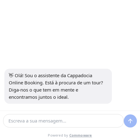
INFORMAÇÕES
+90 5415969374
info@balonturufiyati.com
SUBSCREVER A NEWSLETTER
Se inscrever
👋 Olá! Sou o assistente da Cappadocia 
MÍDIA SOCIAL
Online Booking. Está à procura de um tour? 
Diga-nos o que tem em mente e 
encontramos juntos o ideal.
Desenvolvido por
Powered by
Commoware