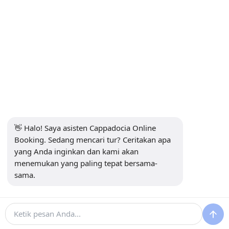
INFORMASI
+90 5415969374
info@balonturufiyati.com
BERLANGGANAN NEWSLETTER
Langganan
👋 Halo! Saya asisten Cappadocia Online 
Booking. Sedang mencari tur? Ceritakan apa 
MEDIA SOSIAL
yang Anda inginkan dan kami akan 
menemukan yang paling tepat bersama-
sama.