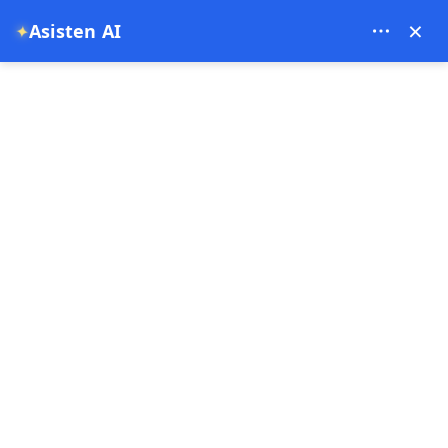
Theory Travel - 16488
×
Asisten AI
✦
0
Halaman Utama
Penerbangan Balon Pribadi Mewah Cappadocia
Penerbangan Balon Pribadi Mewah
Cappadocia
1 Jam
Penawaran istimewa