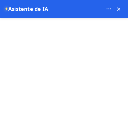
Theory Travel - 16488
×
Asistente de IA
✦
0
página de inicio
Paseo en globo privado de lujo en Capadocia
Paseo en globo privado de lujo en
Capadocia
1 Hora
Oferta especial