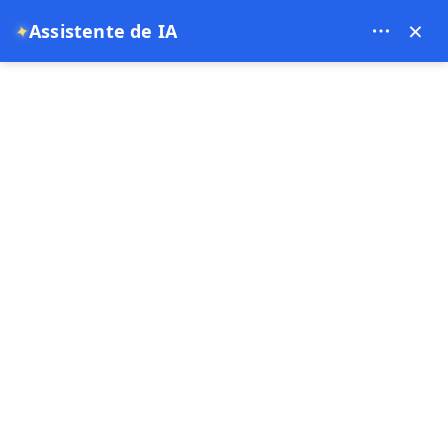
Theory Travel - 16488
×
Assistente de IA
✦
0
Página principal
Reserva de Balão de Ar Cappadocia | Voos de Balão ao Amanhecer &
Ofertas Online 2025
Reserva de Balão de Ar
Cappadocia | Voos de Balão ao
Amanhecer & Ofertas Online
2025
13-07-2025