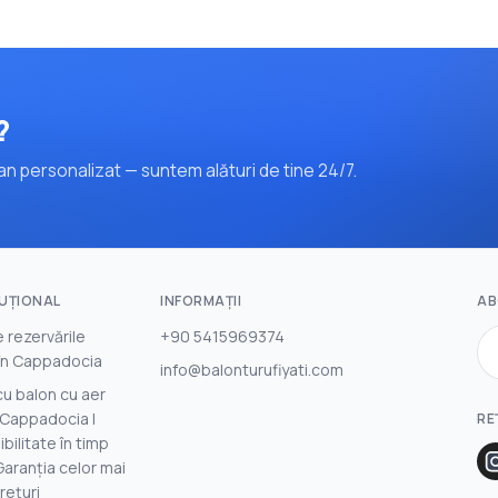
?
n personalizat — suntem alături de tine 24/7.
TUŢIONAL
INFORMAȚII
AB
 rezervările
+90 5415969374
 în Cappadocia
info@balonturufiyati.com
cu balon cu aer
n Cappadocia |
RE
bilitate în timp
Garanția celor mai
rețuri