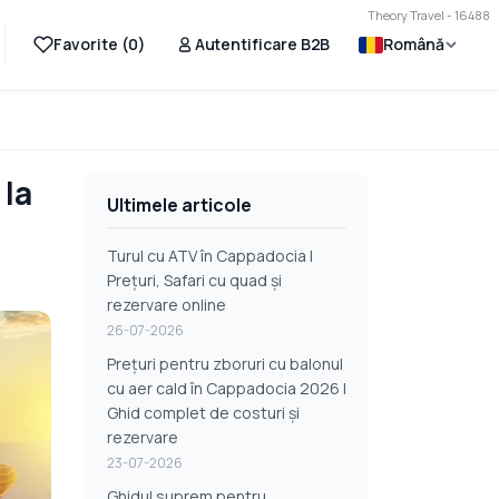
Theory Travel - 16488
Favorite (
0
)
Autentificare B2B
Română
 la
Ultimele articole
Turul cu ATV în Cappadocia |
Prețuri, Safari cu quad și
rezervare online
26-07-2026
Prețuri pentru zboruri cu balonul
cu aer cald în Cappadocia 2026 |
Ghid complet de costuri și
rezervare
23-07-2026
Ghidul suprem pentru