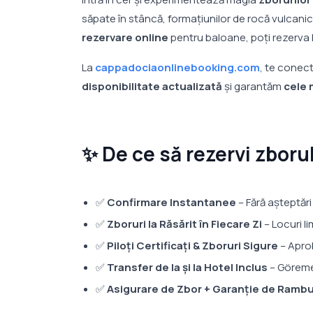
săpate în stâncă, formațiunilor de rocă vulcanic
rezervare online
pentru baloane, poți rezerva l
La
cappadociaonlinebooking.com
, te conec
disponibilitate actualizată
și garantăm
cele 
✨ De ce să rezervi zboru
✅
Confirmare Instantanee
– Fără așteptări
✅
Zboruri la Răsărit în Fiecare Zi
– Locuri l
✅
Piloți Certificați & Zboruri Sigure
– Apro
✅
Transfer de la și la Hotel Inclus
– Göreme
✅
Asigurare de Zbor + Garanție de Ramb