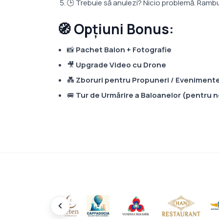
🕒 Trebuie să anulezi? Nicio problemă. Rambu
🧭 Opțiuni Bonus:
📸
Pachet Balon + Fotografie
🎥
Upgrade Video cu Drone
💑
Zboruri pentru Propuneri / Evenimente
🚐
Tur de Urmărire a Baloanelor (pentru 