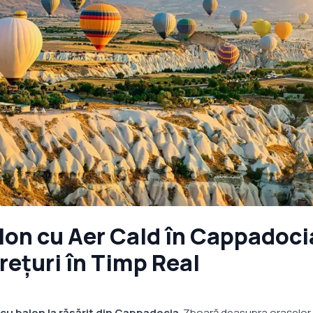
lon cu Aer Cald în Cappadocia
Prețuri în Timp Real
 cu balon la răsărit din Cappadocia
. Zboară deasupra orașelor