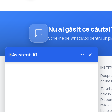
Nu ai găsit ce căutai
Scrie-ne pe WhatsApp pentru un pla
×
Asistent AI
✦
INSTI
Despre
online
Theory Travel - 16488
Tururi 
- Address: Yukarı Mah. İnönü Cad
cald î
No:14, Avanos / Nevşehir, Türkiye ......
Disponi
We work with experienced local
real & 
operators and licensed balloon
bune p