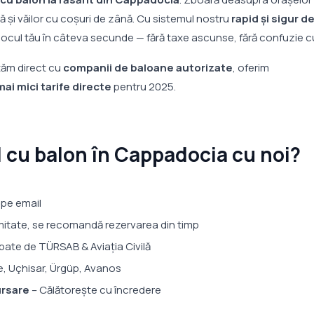
ă și văilor cu coșuri de zână. Cu sistemul nostru
rapid și sigur d
ocul tău în câteva secunde — fără taxe ascunse, fără confuzie cu 
tăm direct cu
companii de baloane autorizate
, oferim
mai mici tarife directe
pentru 2025.
l cu balon în Cappadocia cu noi?
 pe email
imitate, se recomandă rezervarea din timp
bate de TÜRSAB & Aviația Civilă
, Uçhisar, Ürgüp, Avanos
ursare
– Călătorește cu încredere