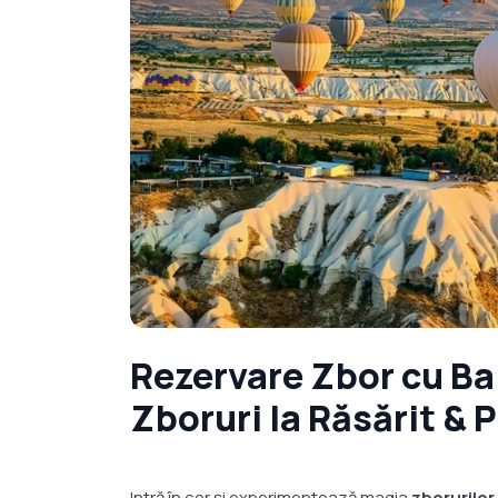
Rezervare Zbor cu Ba
Zboruri la Răsărit & 
Intră în cer și experimentează magia
zborurilor