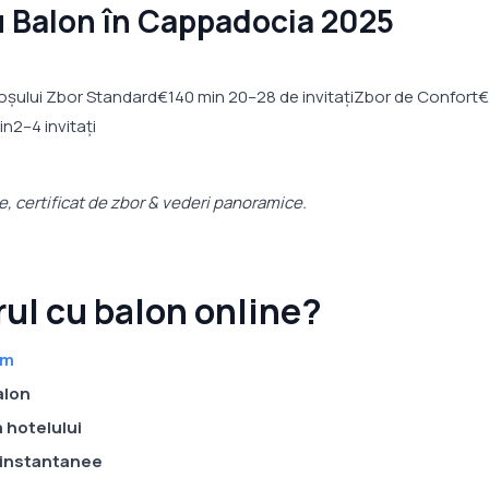
cu Balon în Cappadocia 2025
oșului Zbor Standard€140 min 20–28 de invitațiZbor de Confort
n2–4 invitați
, certificat de zbor & vederi panoramice.
rul cu balon online?
om
alon
a hotelului
 instantanee