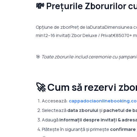
💸 Prețurile Zborurilor 
Opțiune de zborPreț de laDurataDimensiunea c
min12–16 invitați Zbor Deluxe / Privat€85070+ mi
🎯
Toate zborurile includ ceremonie cu șampanie
🚀 Cum să rezervi zbo
Accesează:
cappadociaonlinebooking.c
Selectează
data zborului
și
pachetul de b
Adaugă
informații despre invitați & adres
Plătește în siguranță și primește
confirmare