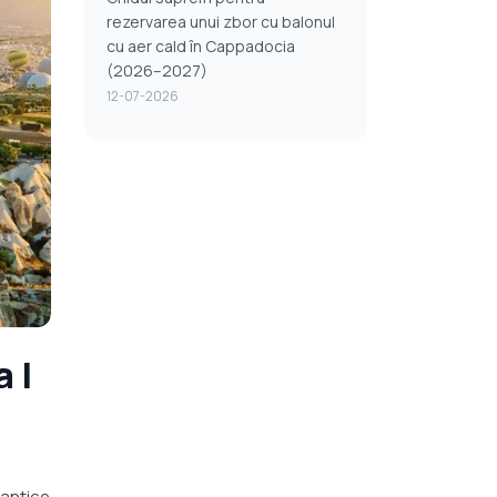
rezervarea unui zbor cu balonul
cu aer cald în Cappadocia
(2026–2027)
12-07-2026
 |
 antice