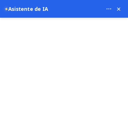
Theory Travel - 16488
×
Asistente de IA
✦
0
página de inicio
Reserva de Globo Aerostático en Capadocia | Vuelos en Globo al
Amanecer y Ofertas en Línea 2025
Reserva de Globo Aerostático
en Capadocia | Vuelos en
Globo al Amanecer y Ofertas
en Línea 2025
13-07-2025