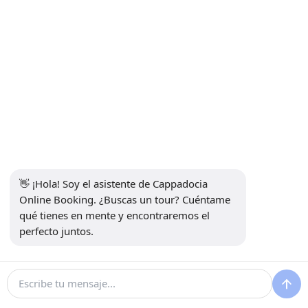
INFORMACIONES
+90 5415969374
info@balonturufiyati.com
SUSCRÍBETE AL BOLETÍN
Suscribirse
👋 ¡Hola! Soy el asistente de Cappadocia 
MEDIOS DE COMUNICACIÓN SOCIAL
Online Booking. ¿Buscas un tour? Cuéntame 
qué tienes en mente y encontraremos el 
perfecto juntos.
Desarrollado por