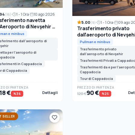
.94
1 - 1 Ora
10 ago 2026
(16)
sferimento navetta
5.00
1 - 1 Ora
09 ago 2
(9)
l'Aeroporto di Nevşehir a
Trasferimento privato
padocia
dall'aeroporto di Nevşehi
lman e minibus
Cappadocia
sferimento dall'aeroporto di
Pullman e minibus
şehir
Trasferimento privato
etta per l'aeroporto di
dall'aeroporto di Nevşehir
ppadocia
Trasferimenti Privati a Cappadoc
sferimenti in Cappadocia
Trasferimenti da e per l'aeroporto
r di Cappadocia
Cappadocia
Tour di Cappadocia
ZO DI PARTENZA
PREZZO DI PARTENZA
18 €
90 €
Dettagli
Det
120 €
%36
%25
T SELLER