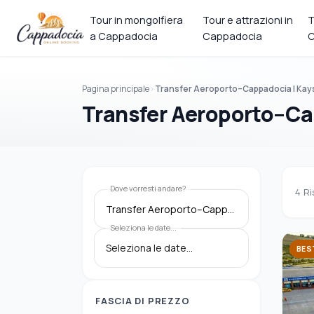
Tour in mongolfiera
Tour e attrazioni in
T
a Cappadocia
Cappadocia
C
Pagina principale
Transfer Aeroporto–Cappadocia | Kays
Transfer Aeroporto–Cap
Dove vorresti andare?
4
Ri
Transfer Aeroporto–Cappadocia | Kayseri (ASR) & Nevşehir (NAV) → Hotel
Seleziona le date...
BES
FASCIA DI PREZZO