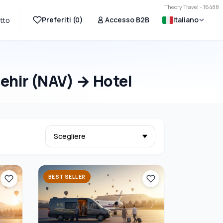
Theory Travel - 16488
Preferiti (
0
)
Accesso B2B
Italiano
tto
ehir (NAV) → Hotel
BEST SELLER