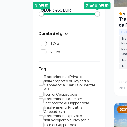
0.0EUR
3,460.0EUR
0EUR
3460 EUR +
4
Tra
dal
Cap
Pul
Durata del giro
Tra
1 - 1 Ora
Nev
Nav
1 - 2 Ora
Ca
Tra
Tou
Tag
Trasferimento Privato
dall'Aeroporto di Kayseri a
PREZ
Cappadocia | Servizio Shuttle
28 €
VIP
Tour di Cappadocia
Trasferimenti da e per
l'aeroporto di Cappadocia
Trasferimenti Privati a
BES
Cappadocia
Trasferimento privato
dall'aeroporto di Nevşehir
Tour di Cappadocia