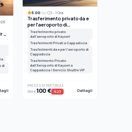
5.00
1 - 1 Ora
(14)
Trasferimento privato da e
026
per l'aeroporto di
Cappadocia
Trasferimento privato
r a
dall'aeroporto di Kayseri
Trasferimenti Privati a Cappadocia
Trasferimenti da e per l'aeroporto di
Cappadocia
ia
Trasferimento Privato
dall'Aeroporto di Kayseri a
 di
Cappadocia | Servizio Shuttle VIP
PREZZO DI PARTENZA
100 €
tagli
Dettagli
130 €
%23