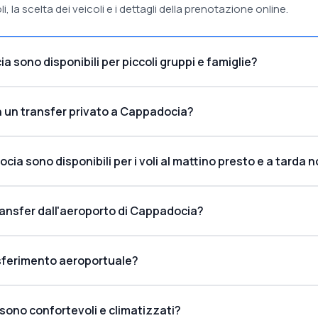
i, la scelta dei veicoli e i dettagli della prenotazione online.
a sono disponibili per piccoli gruppi e famiglie?
 un transfer privato a Cappadocia?
cia sono disponibili per i voli al mattino presto e a tarda 
ransfer dall'aeroporto di Cappadocia?
rasferimento aeroportuale?
 sono confortevoli e climatizzati?