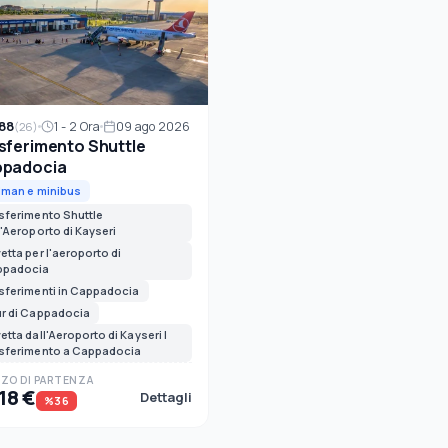
88
1 - 2 Ora
09 ago 2026
(26)
sferimento Shuttle
padocia
lman e minibus
sferimento Shuttle
l'Aeroporto di Kayseri
etta per l'aeroporto di
ppadocia
sferimenti in Cappadocia
r di Cappadocia
etta dall'Aeroporto di Kayseri |
sferimento a Cappadocia
ZO DI PARTENZA
18 €
Dettagli
%36