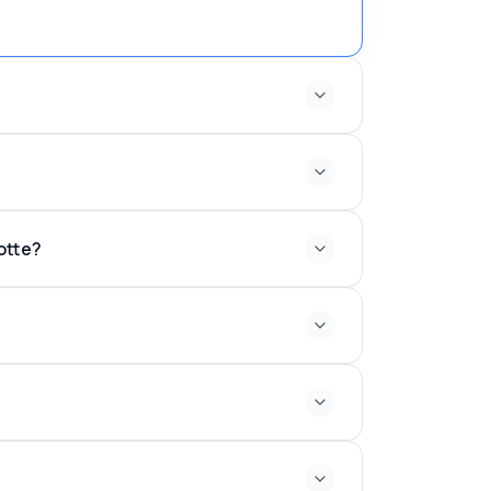
notte?