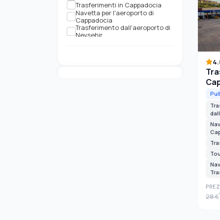
Trasferimenti in Cappadocia
Navetta per l'aeroporto di
Cappadocia
Trasferimento dall'aeroporto di
Nevşehir
Trasferimento Shuttle
dall'Aeroporto di Kayseri
Trasferimenti da e per
4.
l'aeroporto di Cappadocia
Tra
Trasferimenti Privati a
Cappadocia
Cap
Trasferimento privato
dall'aeroporto di Kayseri
Pul
Navetta dall'Aeroporto di
Tra
Kayseri | Trasferimento a
dal
Cappadocia
Tour di Cappadocia
Nav
Ca
Trasferimenti in Cappadocia
Navetta per l'aeroporto di
Tra
Cappadocia
Tou
Nav
Tra
PREZ
28 €