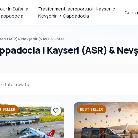
our in Safari a
Trasferimenti aeroportuali: Kayseri e
Conta
appadocia
Nevşehir → Cappadocia
eri (ASR) & Nevşehir (NAV) → Hotel
padocia | Kayseri (ASR) & Nevş
sultato trovato
T SELLER
BEST SELLER