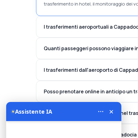
trasferimento in hotel, il monitoraggio dei vol
I trasferimenti aeroportuali a Cappadoci
Quanti passeggeri possono viaggiare in
I trasferimenti dall'aeroporto di Cappado
Posso prenotare online in anticipo un t
×
Assistente IA
✦
Il trasporto dei bagagli è incluso nel t
I veicoli di trasferimento in Cappadocia