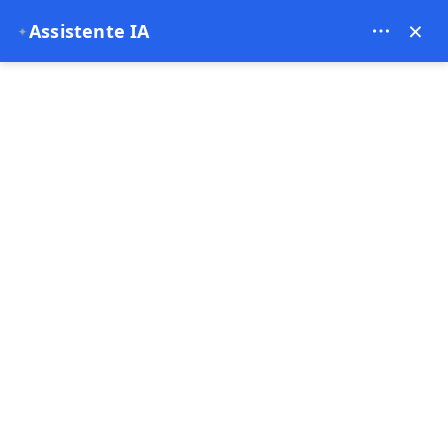
Theory Travel - 16488
×
Assistente IA
✦
0
Pagina principale
Trasferimento privato dall'aeroporto di Nevşehir a Cappadocia
Trasferimento privato dall'aeroporto di
Nevşehir a Cappadocia
5.00
(9 Commenti)
Best seller
Pullman e minibus
1 - 1 Ora