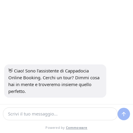
nostra prima volta a Cappadocia e questo viaggio
ci ha fatto innamorare immediatamente. Il nostro
autista era super amichevole e ci ha dato tutti i tipi
di consigli che non si trovano nelle guide
turistiche. Il viaggio è stato tranquillo e abbiamo
apprezzato l'auto confortevole e pulita che ci ha
permesso di godere delle viste mozzafiato senza
preoccupazioni. Ha decisamente impostato il
giusto tono per le nostre avventure in
Cappadocia. Consiglierei sicuramente a amici e
👋 Ciao! Sono l’assistente di Cappadocia 
familiari.
Online Booking. Cerchi un tour? Dimmi cosa 
hai in mente e troveremo insieme quello 
perfetto.
Lia Robinson
L
17 settembre 2025
Wow, che viaggio incantevole! Di solito odio
arrivare dall'aeroporto a causa di tutto quel
trambusto, ma stavolta è stato completamente
Powered by
Commoware
diverso. Il nostro autista, credo si chiamasse