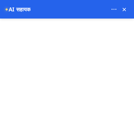
Theory Travel - 16488
×
AI सहायक
✦
0
मुख्य पृष्ठ
यात्री कप्पाडोकिया ऑनलाइन बुकिंग क्यों चुनते हैं
यात्री कप्पाडोकिया ऑनलाइन बुकिंग क्यों
चुनते हैं
07-06-2026