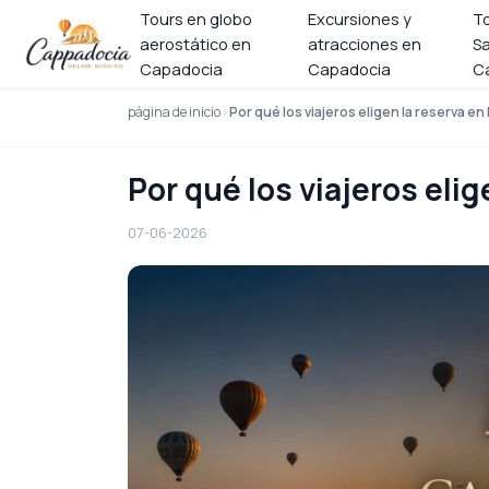
Tours en globo
Excursiones y
T
aerostático en
atracciones en
Sa
Capadocia
Capadocia
C
página de inicio
Por qué los viajeros eligen la reserva en
Por qué los viajeros eli
07-06-2026