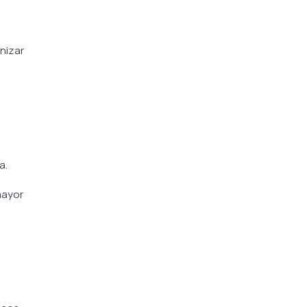
nizar
a
a.
mayor