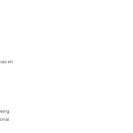
cias en
oking
onal.