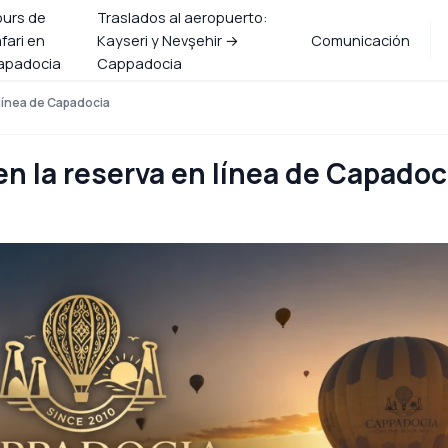
ours de
Traslados al aeropuerto:
fari en
Kayseri y Nevşehir →
Comunicación
apadocia
Cappadocia
 línea de Capadocia
gen la reserva en línea de Capadoc