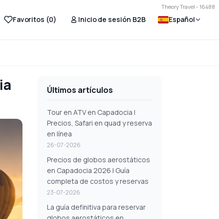
Theory Travel - 16488
Favoritos (
0
)
Inicio de sesión B2B
Español
ia
Últimos artículos
Tour en ATV en Capadocia |
Precios, Safari en quad y reserva
en línea
26-07-2026
Precios de globos aerostáticos
en Capadocia 2026 | Guía
completa de costos y reservas
23-07-2026
La guía definitiva para reservar
globos aerostáticos en