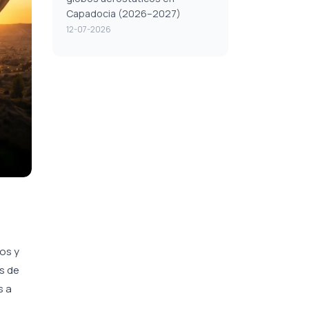
Capadocia (2026–2027)
12-07-2026
os y
s de
s a