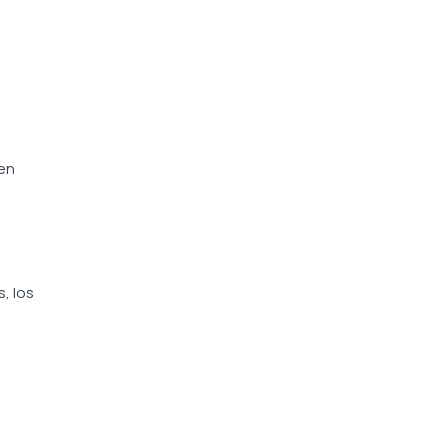
 en
, los