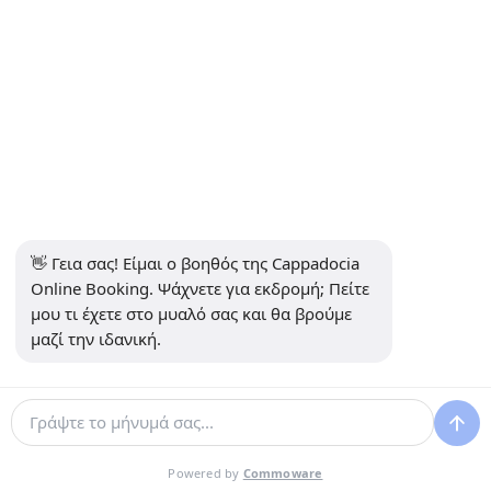
ΠΛΗΡΟΦΟΡΊΕΣ
+90 5415969374
info@balonturufiyati.com
ΕΓΓΡΑΦΕΊΤΕ ΣΤΟ NEWSLETTER
Εγγραφείτε
👋 Γεια σας! Είμαι ο βοηθός της Cappadocia 
ΜΕΣΑ ΚΟΙΝΩΝΙΚΗΣ ΔΙΚΤΥΩΣΗΣ
Online Booking. Ψάχνετε για εκδρομή; Πείτε 
μου τι έχετε στο μυαλό σας και θα βρούμε 
μαζί την ιδανική.
Αναπτύχθηκε από
Powered by
Commoware