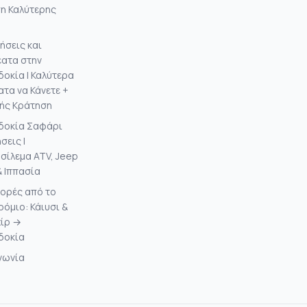
η Καλύτερης
ήσεις και
ατα στην
οκία | Καλύτερα
τα να Κάνετε +
ής Κράτηση
δοκία Σαφάρι
σεις |
σίλεμα ATV, Jeep
& Ιππασία
ορές από το
όμιο: Κάιυσι &
χίρ →
δοκία
νωνία