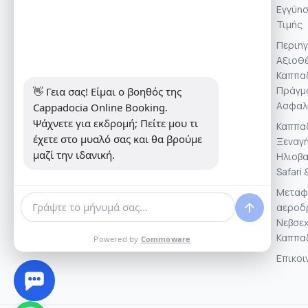
companies to ensure safe,
Εγγύησ
memorable, and authentic
Τιμής
Cappadocia experiences.
Περιηγ
Αξιοθέ
Καππαδ
Πράγμα
👋 Γεια σας! Είμαι ο βοηθός της 
Ασφαλ
Cappadocia Online Booking. 
Ψάχνετε για εκδρομή; Πείτε μου τι 
Καππα
έχετε στο μυαλό σας και θα βρούμε 
Ξεναγή
μαζί την ιδανική.
Ηλιοβα
Safari 
Μεταφ
αεροδρ
Νεβσε
Καππα
Powered by
Commoware
Επικοι