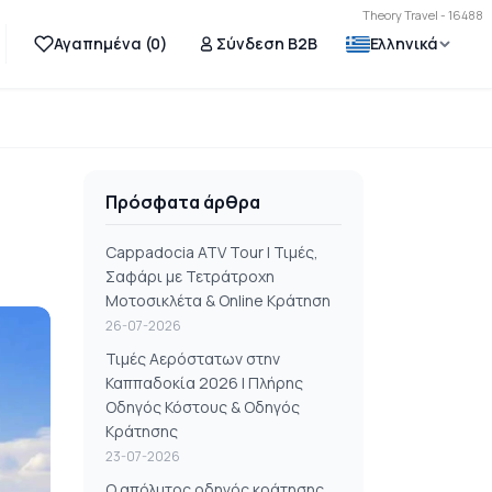
Theory Travel - 16488
Αγαπημένα (
0
)
Σύνδεση B2B
Ελληνικά
Πρόσφατα άρθρα
Cappadocia ATV Tour | Τιμές,
Σαφάρι με Τετράτροχη
Μοτοσικλέτα & Online Κράτηση
26-07-2026
Τιμές Αερόστατων στην
Καππαδοκία 2026 | Πλήρης
Οδηγός Κόστους & Οδηγός
Κράτησης
23-07-2026
Ο απόλυτος οδηγός κράτησης