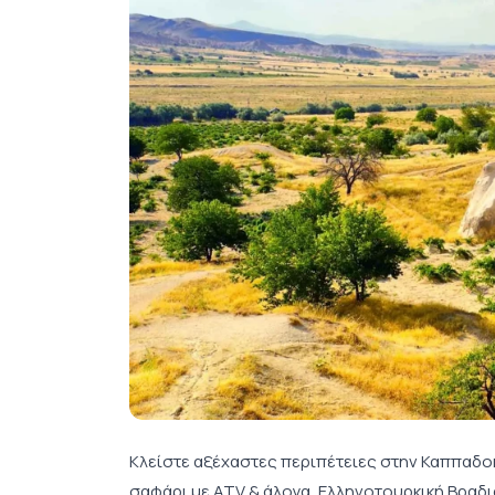
Κλείστε αξέχαστες περιπέτειες στην Καππαδοκ
σαφάρι με ATV & άλογα, Ελληνοτουρκική Βραδι