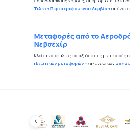
παραδοσιακούς χορούς, απεριόριστα ποτά και 
Τελετή Περιστρεφόμενου Δερβίση
σε ένα ι
Μεταφορές από το Αεροδρό
Νεβσέχίρ
Κλείστε ασφαλείς και αξιόπιστες μεταφορές 
ιδιωτικών μεταφορών
ή οικονομικών
υπηρε