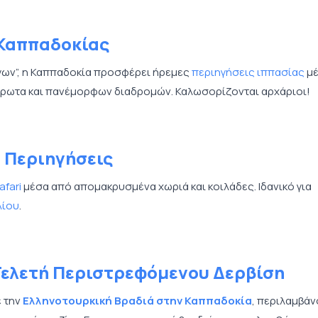
 Καππαδοκίας
ων”, η Καππαδοκία προσφέρει ήρεμες
περιηγήσεις ιππασίας
μ
έρωτα και πανέμορφων διαδρομών. Καλωσορίζονται αρχάριοι!
d Περιηγήσεις
afari
μέσα από απομακρυσμένα χωριά και κοιλάδες. Ιδανικό για
λίου
.
Τελετή Περιστρεφόμενου Δερβίση
ε την
Ελληνοτουρκική Βραδιά στην Καππαδοκία
, περιλαμβά