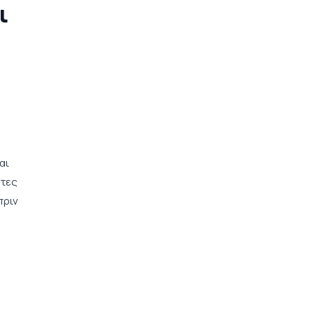
ι
αι
άτες
πριν