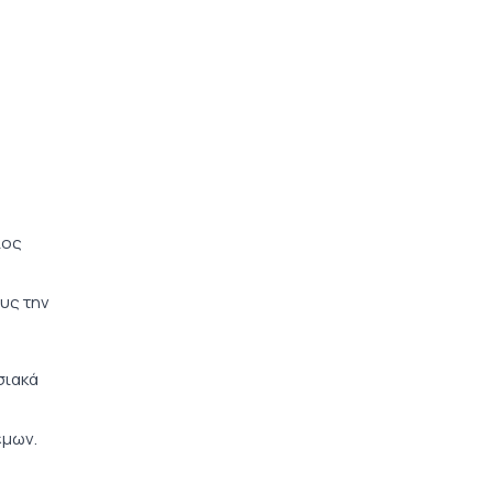
ι
ιος
υς την
σιακά
έμων.