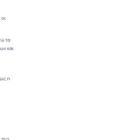
 οι
νώ τα
ων και
θώς η
 πιο