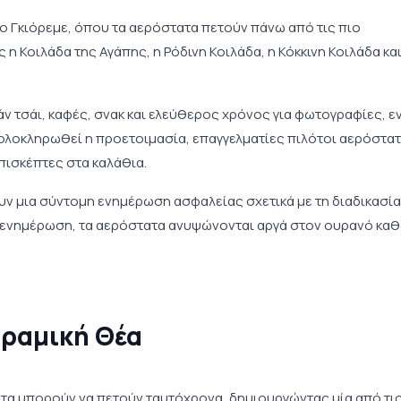
το Γκιόρεμε, όπου τα αερόστατα πετούν πάνω από τις πιο
η Κοιλάδα της Αγάπης, η Ρόδινη Κοιλάδα, η Κόκκινη Κοιλάδα και
 τσάι, καφές, σνακ και ελεύθερος χρόνος για φωτογραφίες, ε
 ολοκληρωθεί η προετοιμασία, επαγγελματίες πιλότοι αερόστατ
ισκέπτες στα καλάθια.
υν μια σύντομη ενημέρωση ασφαλείας σχετικά με τη διαδικασία
ν ενημέρωση, τα αερόστατα ανυψώνονται αργά στον ουρανό κα
οραμική Θέα
ατα μπορούν να πετούν ταυτόχρονα, δημιουργώντας μία από τις