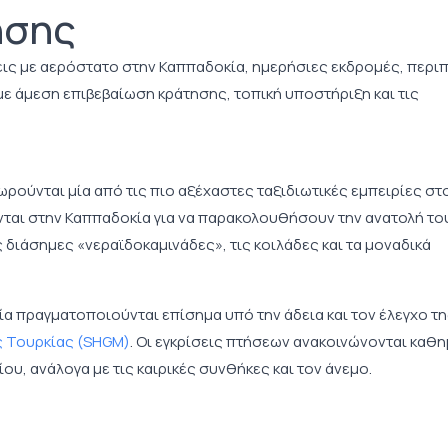
ησης
εις με αερόστατο στην Καππαδοκία, ημερήσιες εκδρομές, περιπ
ε άμεση επιβεβαίωση κράτησης, τοπική υποστήριξη και τις
ρούνται μία από τις πιο αξέχαστες ταξιδιωτικές εμπειρίες στ
νται στην Καππαδοκία για να παρακολουθήσουν την ανατολή το
 διάσημες «νεραϊδοκαμινάδες», τις κοιλάδες και τα μοναδικά
α πραγματοποιούνται επίσημα υπό την άδεια και τον έλεγχο τ
ς Τουρκίας (SHGM)
. Οι εγκρίσεις πτήσεων ανακοινώνονται καθη
ου, ανάλογα με τις καιρικές συνθήκες και τον άνεμο.