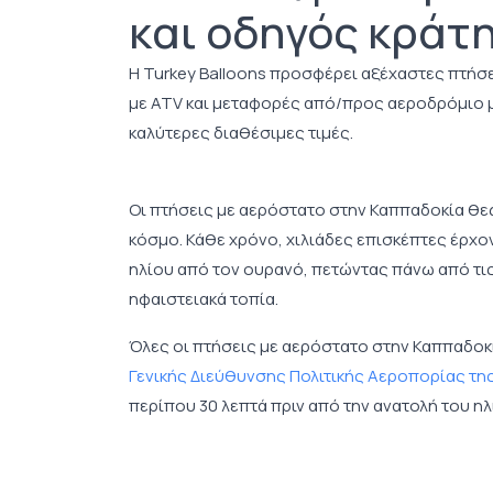
και οδηγός κράτ
Η Turkey Balloons προσφέρει αξέχαστες πτήσ
με ATV και μεταφορές από/προς αεροδρόμιο μ
καλύτερες διαθέσιμες τιμές.
Οι πτήσεις με αερόστατο στην Καππαδοκία θεω
κόσμο. Κάθε χρόνο, χιλιάδες επισκέπτες έρχο
ηλίου από τον ουρανό, πετώντας πάνω από τις
ηφαιστειακά τοπία.
Όλες οι πτήσεις με αερόστατο στην Καππαδοκί
Γενικής Διεύθυνσης Πολιτικής Αεροπορίας τη
περίπου 30 λεπτά πριν από την ανατολή του ηλί