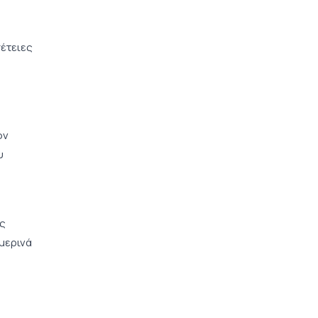
έτειες
ον
υ
ης
μερινά