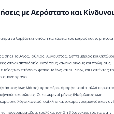
ήσεις με Αερόστατο και Κίνδυνο
αίτερα να λαμβάνετε υπόψη τις τάσεις του καιρού και τα μηνιαία
:
ωσης): Ιούνιος, Ιούλιος, Αύγουστος, Σεπτέμβριος και Οκτώβρ
κες στην Καππαδοκία. Κατά τους καλοκαιρινούς και πρώιμους
τυχίας των πτήσεων φτάνουν έως και 90-95%, καθιστώντας το
ορισμένο χρόνο.
ξη (Μάρτιος έως Μάιος) προσφέρει όμορφα τοπία, αλλά περιστα
αφνικές ακυρώσεις. Οι χειμερινοί μήνες (Νοέμβριος έως
ύρωσης λόγω χιονιού, ομίχλης και ισχυρών χειμωνιάτικων αν
α να προγραμματίζετε τουλάχιστον 2 ή 3 διανυκτερεύσεις στην