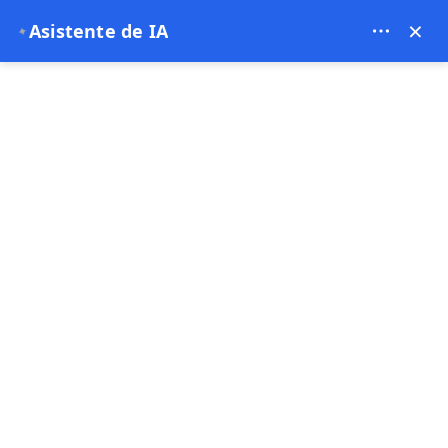
Theory Travel - 16488
×
Asistente de IA
✦
0
página de inicio
Guía de vuelos y reservas de globos aerostáticos en Capadocia
Guía de vuelos y reservas de
globos aerostáticos en
Capadocia
21-05-2026