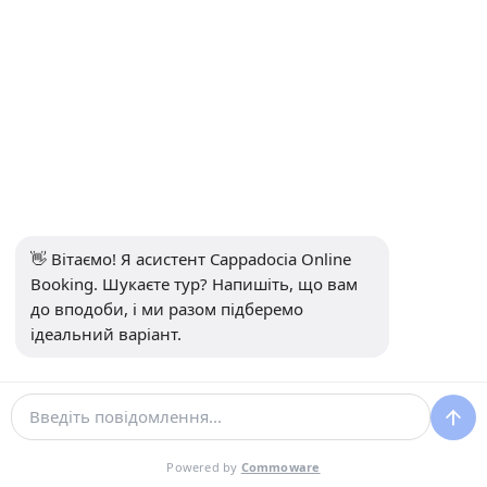
безкоштовну можливість
перенесення.
Чи можуть кулі літати
щодня?
Ні. Польоти повністю
залежать від щоденного
👋 Вітаємо! Я асистент Cappadocia Online 
погодного дозволу та умов
Booking. Шукаєте тур? Напишіть, що вам 
до вподоби, і ми разом підберемо 
авіаційної безпеки.
ідеальний варіант.
Підсумкові думки
Powered by
Commoware
Польоти на кулі в Каппадокії
залишаються одним із