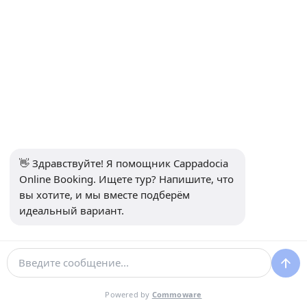
компании, но большинство
операторов допускают детей
старше определенного
возраста.
Какой сезон лучше для
полета на шаре?
👋 Здравствуйте! Я помощник Cappadocia 
Весна и осень обычно дают
Online Booking. Ищете тур? Напишите, что 
вы хотите, и мы вместе подберём 
самые стабильные условия
идеальный вариант.
для полетов.
Полеты на шарах
переполнены?
Powered by
Commoware