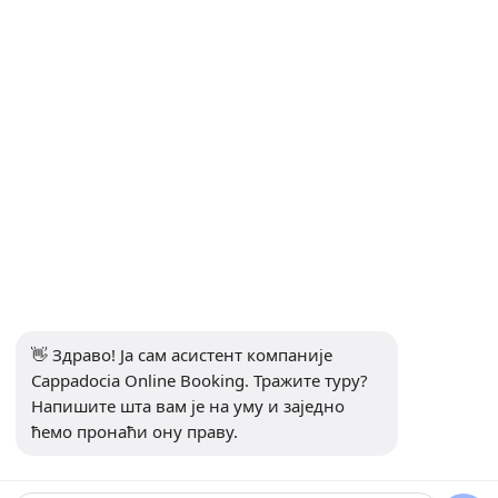
Aerodromski transferi: Kayseri i Nevşehir → Kapadokija
Контакт
ИНФОРМАЦИЈЕ
+90 5415969374
info@balonturufiyati.com
ПРИЈАВИТЕ СЕ НА БИЛТЕН
претплатити се
👋 Здраво! Ја сам асистент компаније 
ДРУШТВЕНИ МЕДИЈИ
Cappadocia Online Booking. Тражите туру? 
Напишите шта вам је на уму и заједно 
ћемо пронаћи ону праву.