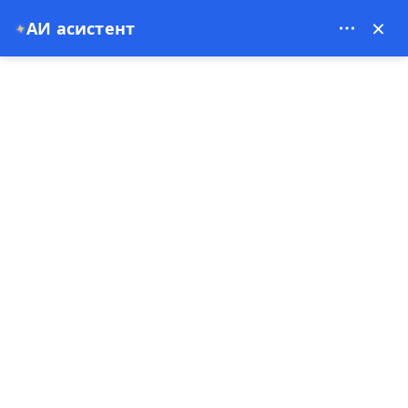
Theory Travel - 16488
×
АИ асистент
✦
0
Насловна страна
Cappadocija Balon Otkažen? Šta Uraditi Odmah (2026 Vodič za Hitne
Situacije)
Cappadocija Balon Otkažen?
Šta Uraditi Odmah (2026
Vodič za Hitne Situacije)
18-04-2026