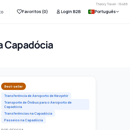
Theory Travel - 16488
Favoritos (
0
)
Login B2B
Português
to
ra Capadócia
Best-seller
Transferência de Aeroporto de Nevşehir
Transporte de Ônibus para o Aeroporto de
Capadócia
Transferências na Capadócia
Passeios na Capadócia