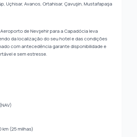
üp, Uçhisar, Avanos, Ortahisar, Çavuşin, Mustafapaşa
o Aeroporto de Nevşehir para a Capadócia leva
do da localização do seu hotel e das condições
ilhado com antecedência garante disponibilidade e
tável e sem estresse.
(NAV)
 km (25 milhas)