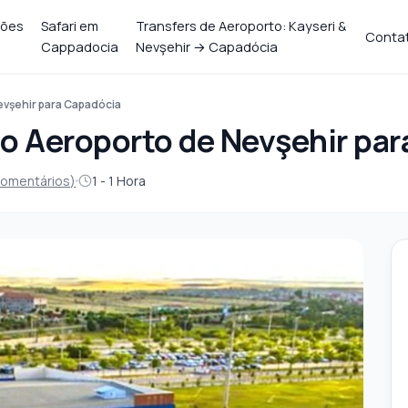
ções
Safari em
Transfers de Aeroporto: Kayseri &
Conta
Cappadocia
Nevşehir → Capadócia
evşehir para Capadócia
do Aeroporto de Nevşehir pa
Comentários)
1 - 1 Hora