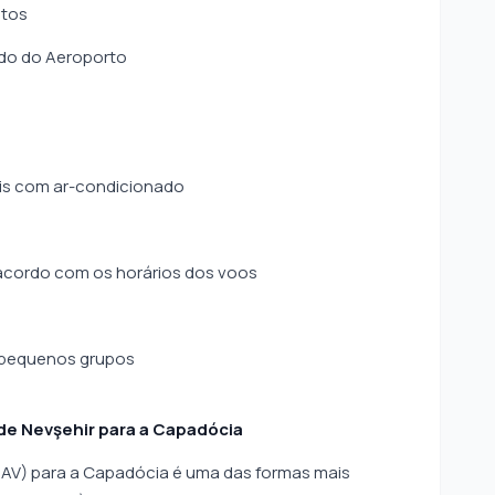
utos
ado do Aeroporto
eis com ar-condicionado
 acordo com os horários dos voos
 e pequenos grupos
de Nevşehir para a Capadócia
NAV) para a Capadócia é uma das formas mais