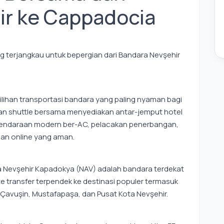
ir ke Cappadocia
ng terjangkau untuk bepergian dari Bandara Nevşehir
ilihan transportasi bandara yang paling nyaman bagi
an shuttle bersama menyediakan antar-jemput hotel
, kendaraan modern ber-AC, pelacakan penerbangan,
an online yang aman.
ra Nevşehir Kapadokya (NAV) adalah bandara terdekat
 transfer terpendek ke destinasi populer termasuk
 Çavuşin, Mustafapaşa, dan Pusat Kota Nevşehir.