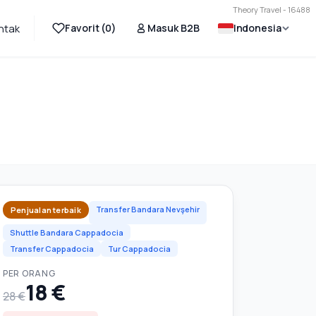
Theory Travel - 16488
Favorit (
0
)
Masuk B2B
Indonesia
ntak
Transfer Bandara Nevşehir
Penjualan terbaik
Shuttle Bandara Cappadocia
Transfer Cappadocia
Tur Cappadocia
PER ORANG
18 €
28 €