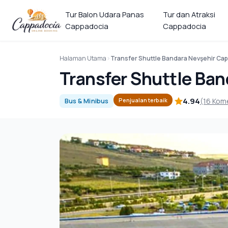
Tur Balon Udara Panas
Tur dan Atraksi
Cappadocia
Cappadocia
Halaman Utama
Transfer Shuttle Bandara Nevşehir Ca
Transfer Shuttle Ba
4.94
(16 Kom
Penjualan terbaik
Bus & Minibus