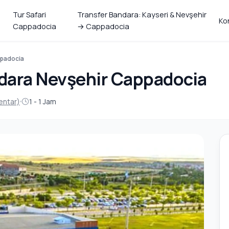
Tur Safari
Transfer Bandara: Kayseri & Nevşehir
Ko
Cappadocia
→ Cappadocia
ppadocia
ndara Nevşehir Cappadocia
entar)
1 - 1 Jam