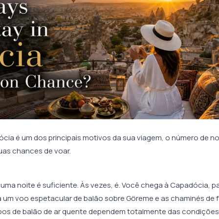
cia é um dos principais motivos da sua viagem, o número de no
suas chances de voar.
ma noite é suficiente. Às vezes, é. Você chega à Capadócia, p
ta um voo espetacular de balão sobre Göreme e as chaminés de 
voos de balão de ar quente dependem totalmente das condições