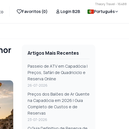
Theory Travel - 16488
Favoritos (
0
)
Login B2B
Português
to
hor
Artigos Mais Recentes
Passeio de ATV em Capadócia |
Preços, Safári de Quadriciclo e
Reserva Online
26-07-2026
Preços dos Balões de Ar Quente
na Capadócia em 2026 | Guia
Completo de Custos e de
Reservas
23-07-2026
O Guia Definitivo de Reserva de