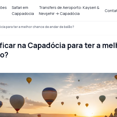
ções
Safari em
Transfers de Aeroporto: Kayseri &
Conta
Cappadocia
Nevşehir → Capadócia
cia para ter a melhor chance de andar de balão?
ficar na Capadócia para ter a mel
ão?