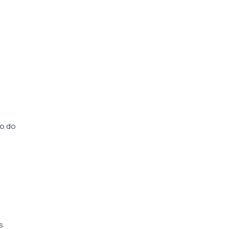
ão do
s