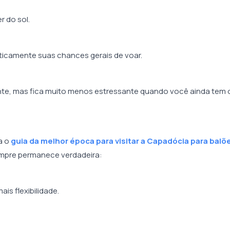
r do sol.
icamente suas chances gerais de voar.
te, mas fica muito menos estressante quando você ainda tem 
a o
guia da melhor época para visitar a Capadócia para balõ
mpre permanece verdadeira:
s flexibilidade.