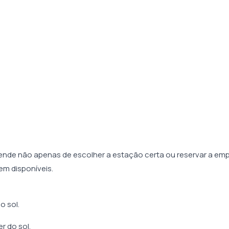
ende não apenas de escolher a estação certa ou reservar a em
m disponíveis.
o sol.
r do sol.