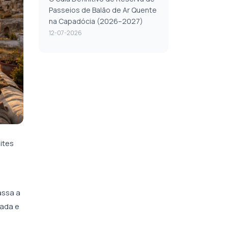
Passeios de Balão de Ar Quente
na Capadócia (2026–2027)
12-07-2026
ites
assa a
fada e