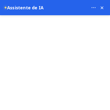
Theory Travel - 16488
×
Assistente de IA
✦
0
Página principal
Experiência de Hamam e Spa em Capadócia
Experiência de Hamam e Spa em
Capadócia
5.00
(9 Comentários)
2 - 3 Hora
venda rápida