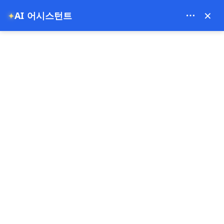
Theory Travel - 16488
×
AI 어시스턴트
✦
0
홈
카파도키아 하맘 및 스파 경험
카파도키아 하맘 및 스파 경험
5.00
(9 후기)
2 - 3 시간
빠른 판매