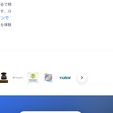
教会で精
ます。ロ
インで
景を体験