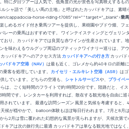
。特に夕日ツアーは人気で、低角度の光が景色を写真映えするも
代ペルシャ語で「美しい馬の土地」と呼ばれたカッパドキアは、素晴
n/cappadocia-horse-riding-t7085" rel=" " target="_blank">
乗
楽しめるガイド付き乗馬ツアーを提供し、果樹園やブドウ畑、フ
バレーの乗馬はおすすめです。 ワインテイスティングとヴェリンダ
ており、カッパドキアでは良質な赤ワインが生産されています。
ンを味わえるウルグップ周辺のブティックワイナリー巡りは、ア
 カッパドキアへのアクセス方法
カッパドキアへの行き方
カッパド
ッパドキア空港（NAV）
は最も近く、ゴレメから約40キロの距離
上の乗客を処理しています。
カイセリ・エルキレト空港（ASR）
はゴ
提供しています。どちらの空港も、
シャトルサービス
や、
プライベ
からは、ごく短時間のフライトで約1時間20分です。陸路だと、イス
約3時間です。レンタカーを利用すれば、散在する観光地を自由に巡
用されています。 最適な訪問シーズン 風景と気候を考慮すると、
天候が穏やかで、 balloon体験もほぼ毎日行われます。7月と8月
月から2月は雪に覆われた幻想的な風景が見られますが、天候次第で
パドキアは次の旅行先に最適 カッパドキアは単なる観光地ではなく