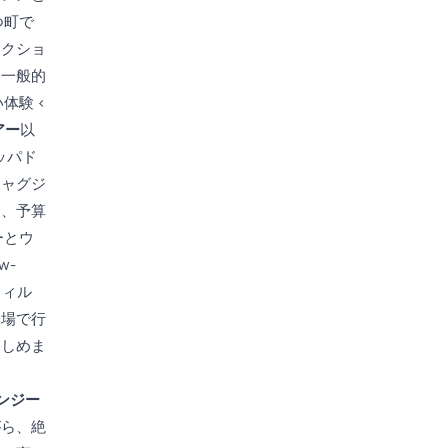
つ町で
ークショ
、一般的
体験 <
アー
以
ッパド
ジャグジ
は、予算
ーとウ
w-
ウィル
会場で行
楽しめま
ンジー
がら、絶