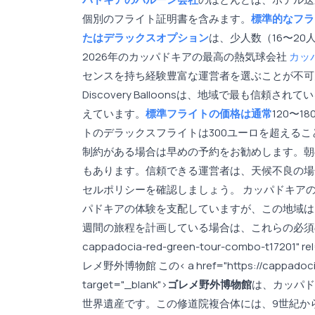
個別のフライト証明書を含みます。
標準的なフラ
たはデラックスオプション
は、少人数（16〜2
2026年のカッパドキアの最高の熱気球会社
カッ
センスを持ち経験豊富な運営者を選ぶことが不可欠です。Royal
Discovery Balloonsは、地域で最も
えています。
標準フライトの価格は通常
120〜
トのデラックスフライトは300ユーロを超えるこ
制約がある場合は早めの予約をお勧めします。朝
もあります。信頼できる運営者は、天候不良の場
セルポリシーを確認しましょう。 カッパドキアの
パドキアの体験を支配していますが、この地域は
週間の旅程を計画している場合は、これらの必須の< a href="h
cappadocia-red-green-tour-combo-t17201" rel=
レメ野外博物館 この< a href="https://cappadociaonl
target="_blank">
ゴレメ野外博物館
は、カッパド
世界遺産です。この修道院複合体には、9世紀から