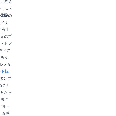
のに変え
らしい<
馬体験
の
ェアリ
 火山
地元のブ
ウトドア
キアに
にあり、
レメか
ート転
タンブ
ること
4月から
は暑さ
バルー
、五感