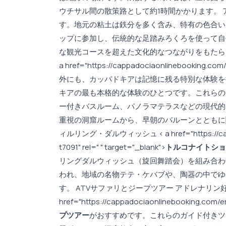
ウチサル間の散策路として約1時間かかります。
す。地元の粘土は鉄分を多く含み、特有の色合い
ップに参加し、伝統的な足踏みろくろを使って自
な観光コースを超えた文化的なつながりをもたら
a href="https://cappadociaonlinebooking.com/
外にも、カッパドキアは記憶に残る特別な体験を
キアの最も本格的な体験のひとつです。これらの
ー付きバスルーム、パノラマテラスなどの現代的
重視の洞窟ルームから、早朝のバルーンとともに
ィルリング・ダルウィッシュ < a href="https://cappad
t7091" rel=" " target="_blank">
トルコナイトショ
リングダルウィッシュ（旋回舞踏会）を組み合わ
われ、地域の名物テテ・ケバブや、陶器の中でゆ
す。 ATVサファリとジープツアー アドレナリン
href="https://cappadociaonlinebooking.com/en
プツアー
がおすすめです。これらのガイド付きツ