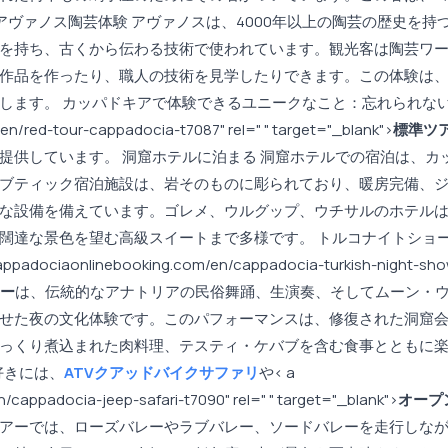
 アヴァノス陶芸体験
アヴァノスは、4000年以上の陶芸の歴史を持
を持ち、古くから伝わる技術で使われています。観光客は陶芸ワ
作品を作ったり、職人の技術を見学したりできます。この体験は
します。 カッパドキアで体験できるユニークなこと：忘れられない
en/red-tour-cappadocia-t7087" rel=" " target="_blank">
標準ツ
提供しています。 洞窟ホテルに泊まる 洞窟ホテルでの宿泊は、カ
ブティック宿泊施設は、岩そのものに彫られており、暖房完備、
な設備を備えています。ゴレメ、ウルグップ、ウチサルのホテル
闊達な景色を望む高級スイートまで多様です。 トルコナイトショ
ociaonlinebooking.com/en/cappadocia-turkish-night-sho
ー
は、伝統的なアナトリアの民俗舞踊、生演奏、そしてムーン・
せた夜の文化体験です。このパフォーマンスは、修復された洞窟
っくり煮込まれた肉料理、テスティ・ケバブを含む食事とともに
好きには、
ATVクアッドバイクサファリ
や< a
/cappadocia-jeep-safari-t7090" rel=" " target="_blank">
オープ
アーでは、ローズバレーやラブバレー、ソードバレーを走行しな