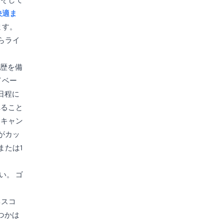
快適ま
ます。
らライ
履歴を備
イベー
日程に
れること
にキャン
がカッ
または1
い。 ゴ
ネスコ
つかは