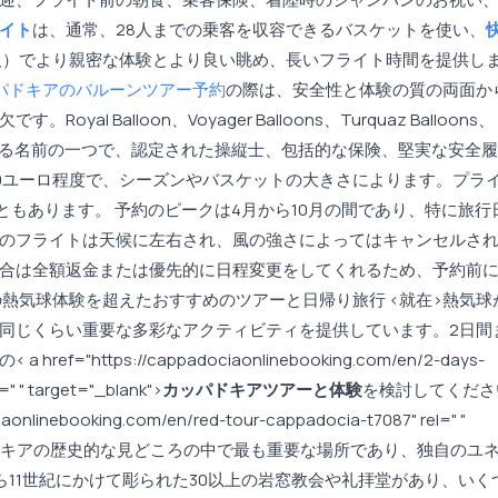
イト
は、通常、28人までの乗客を収容できるバスケットを使い、
0人）でより親密な体験とより良い眺め、長いフライト時間を提供し
パドキアのバルーンツアー予約
の際は、安全性と体験の質の両面か
 Balloon、Voyager Balloons、Turquaz Balloons、
信頼されている名前の一つで、認定された操縦士、包括的な保険、堅実な安全
180ユーロ程度で、シーズンやバスケットの大きさによります。プラ
ともあります。 予約のピークは4月から10月の間であり、特に旅行
のフライトは天候に左右され、風の強さによってはキャンセルさ
合は全額返金または優先的に日程変更をしてくれるため、予約前
熱気球体験を超えたおすすめのツアーと日帰り旅行 <就在>熱気球
同じくらい重要な多彩なアクティビティを提供しています。2日間
ttps://cappadociaonlinebooking.com/en/2-days-
" " target="_blank">
カッパドキアツアーと体験
を検討してくださ
inebooking.com/en/red-tour-cappadocia-t7087" rel=" "
キアの歴史的な見どころの中で最も重要な場所であり、独自のユ
11世紀にかけて彫られた30以上の岩窓教会や礼拝堂があり、いく