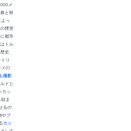
000メ
、春と秋
によっ
精の煙突
石に都市
アはトル
の歴史、
ットリ
レメの
も撮影
ールドと
>カッ
ら始ま
せるの
物やブ
る
カッ
、そして