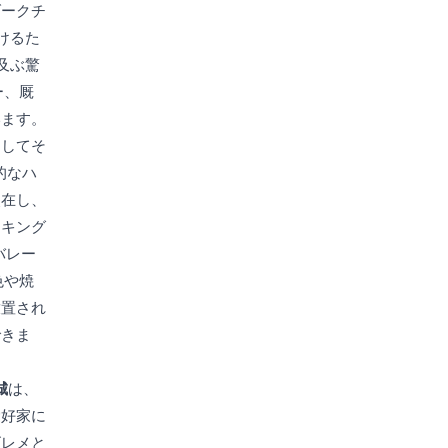
ダークチ
けるた
及ぶ驚
ー、厩
います。
用してそ
的なハ
点在し、
イキング
バレー
色や焼
放置され
できま
城
は、
愛好家に
ゴレメと