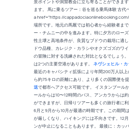
景ポイントや洞窟教会に立ち寄ることができます
ます。 馬に乗るツアー：谷を巡る乗馬体験 古
a href="https://cappadociaonlinebooking.com/e
場所です。地元の馬厩では初心者から経験者まで
ー・チムニーの中を進みます。特に夕方のローズ
性土壌と高地条件が、良質なブドウの栽培に適し
ドウ品種、カレジク・カラシやオクズゴズのワイ
の冒険に対する洗練された対比となるでしょう。
は2つの主要空港があります。
ネヴシェヒル・カ
最近のキャパシティ拡張により年間200万人以
ら約75キロの距離にあり、より多くの国際便を
送
で都市へアクセス可能です。 イスタンブール
ールからは10〜12時間のバス、アンカラからは
ができますが、日帰りツアーも多くの旅行者に利
6月と9月から10月が最適の時期です。この期間は
が厳しくなり、ハイキングには不向きです。12
ンが中止になることもあります。 最後に：カッ