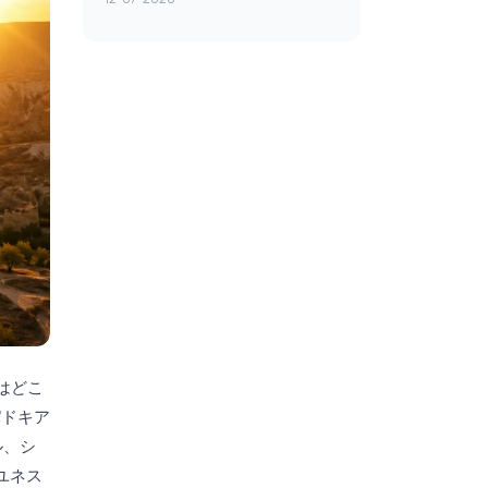
はどこ
パドキア
ル、シ
ユネス