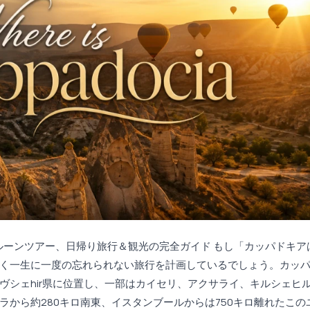
ルーンツアー、日帰り旅行＆観光の完全ガイド もし「カッパドキア
く一生に一度の忘れられない旅行を計画しているでしょう。カッ
ヴシェhir県に位置し、一部はカイセリ、アクサライ、キルシェヒ
から約280キロ南東、イスタンブールからは750キロ離れたこの