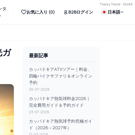
Theory Travel - 16488
ンタ
お気に入り (
0
)
B2Bログイン
日本語
ト
光ガ
最新記事
カッパドキアATVツアー｜料金、
四輪バイクサファリ＆オンライン
予約
26-07-2026
カッパドキア熱気球料金2026｜
完全費用ガイド＆予約ガイド
23-07-2026
カッパドキア熱気球予約究極ガイ
ド（2026～2027年）
12-07-2026