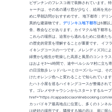
ビザンチンのフレスコ画で装飾されています。特
ャーチは、その名の通り窓が少なく、絵画を光か
めに早朝訪問がおすすめです。 地下都市：デリン
異的な建築物です。
デリンキユ地下都市
は8層以
舎、教会などがあります。カイマクル地下都市も
これらの場所は、迫害から逃れるために信者たち
の歴史的背景を理解することが重要です。 イフ
イキングコースの一つです。メレンディズ川によ
緑豊かな植生が乾燥した高原と風景のコントラス
はおよそ3〜4時間で、途中ベルシルマ村に立ち
の日没散歩 レッドバレーとローズバレーは、そ
けたオレンジ色へと変わることで知られています
たハト小屋を巡るハイキングコースが整備されて
す。ゴレメやチャウシンからスタートするループコ
href="https://cappadociaonlinebooking.com/en
カッパドキア最高地点に位置し、多くのトンネル
は絶好の場所です。隣接する鳩の谷は、崖に掘ら