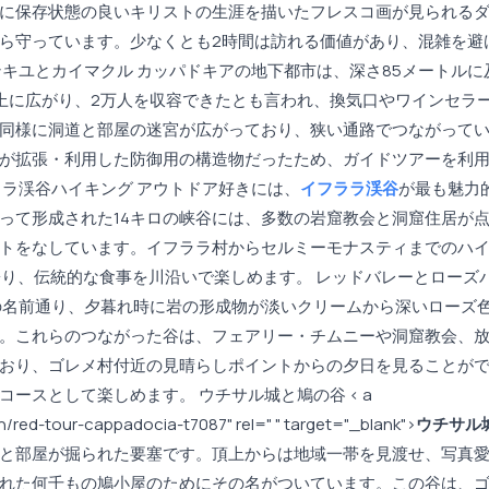
に保存状態の良いキリストの生涯を描いたフレスコ画が見られる
ら守っています。少なくとも2時間は訪れる価値があり、混雑を避
キユとカイマクル カッパドキアの地下都市は、深さ85メートルに
上に広がり、2万人を収容できたとも言われ、換気口やワインセラ
同様に洞道と部屋の迷宮が広がっており、狭い通路でつながって
が拡張・利用した防御用の構造物だったため、ガイドツアーを利
ララ渓谷ハイキング アウトドア好きには、
イフララ渓谷
が最も魅力
って形成された14キロの峡谷には、多数の岩窟教会と洞窟住居が
トをなしています。イフララ村からセルミーモナスティまでのハ
寄り、伝統的な食事を川沿いで楽しめます。 レッドバレーとローズ
の名前通り、夕暮れ時に岩の形成物が淡いクリームから深いローズ
。これらのつながった谷は、フェアリー・チムニーや洞窟教会、
おり、ゴレメ村付近の見晴らしポイントからの夕日を見ることが
ースとして楽しめます。 ウチサル城と鳩の谷 < a
/red-tour-cappadocia-t7087" rel=" " target="_blank">
ウチサル
と部屋が掘られた要塞です。頂上からは地域一帯を見渡せ、写真
れた何千もの鳩小屋のためにその名がついています。この谷は、