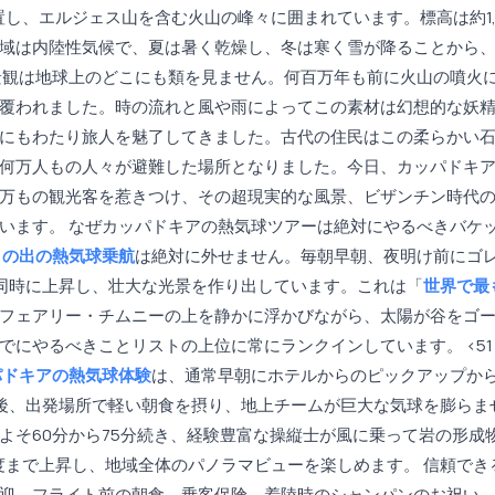
置し、エルジェス山を含む火山の峰々に囲まれています。標高は約1,
域は内陸性気候で、夏は暑く乾燥し、冬は寒く雪が降ることから
景観は地球上のどこにも類を見ません。何百万年も前に火山の噴火
覆われました。時の流れと風や雨によってこの素材は幻想的な妖
にもわたり旅人を魅了してきました。古代の住民はこの柔らかい
何万人もの人々が避難した場所となりました。今日、カッパドキ
万もの観光客を惹きつけ、その超現実的な風景、ビザンチン時代
います。 なぜカッパドキアの熱気球ツアーは絶対にやるべきバケ
日の出の熱気球乗航
は絶対に外せません。毎朝早朝、夜明け前にゴ
が同時に上昇し、壮大な光景を作り出しています。これは「
世界で最
フェアリー・チムニーの上を静かに浮かびながら、太陽が谷をゴ
にやるべきことリストの上位に常にランクインしています。 <51
パドキアの熱気球体験
は、通常早朝にホテルからのピックアップか
後、出発場所で軽い朝食を摂り、地上チームが巨大な気球を膨らま
よそ60分から75分続き、経験豊富な操縦士が風に乗って岩の形成
高度まで上昇し、地域全体のパノラマビューを楽しめます。 信頼でき
迎、フライト前の朝食、乗客保険、着陸時のシャンパンのお祝い