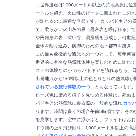
コ世界遺産は1,000メートル以上の荒地高原に位
ートルを超え、火山性のピークに囲まれたこの地
が訪れるのに最適な季節です。 カッパドキアの
て、柔らかい火山灰の層（凝灰岩と呼ばれる）で
や円錐形の岩、深い谷、洞窟網を形成し、何世紀
全体を彫り込み、防御のための地下都市を築き、
コの最も象徴的な観光地の一つとして、毎年何百
世界的に有名な熱気球体験を楽しむために訪れて
ストの体験なのか カッパドキアを訪れるなら、
出発地点から150機以上の色とりどりの熱気球
されている旅行体験の一つ
」ともなっています。
ローズ色に染める様子を見つめる体験は、死ぬまで
パドキアの熱気球に乗る際の一般的な流れ
カッ
ります。時間は多くの場合午前5時頃です。その
を見学します。空中に浮かぶと、フライトはおお
ドウ畑の上を飛び回り、1,000メートル以上の
パドキアのバルーン会社
のほとんどは、ホテル送