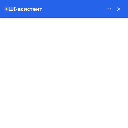
Theory Travel - 16488
×
ШІ-асистент
✦
0
Домашня сторінка
Де знаходиться Каппадокія? Посібник з польотів на кулеях та
речей, які потрібно зробити у 2026 році
Де знаходиться Каппадокія?
Посібник з польотів на
кулеях та речей, які потрібно
зробити у 2026 році
04-06-2026