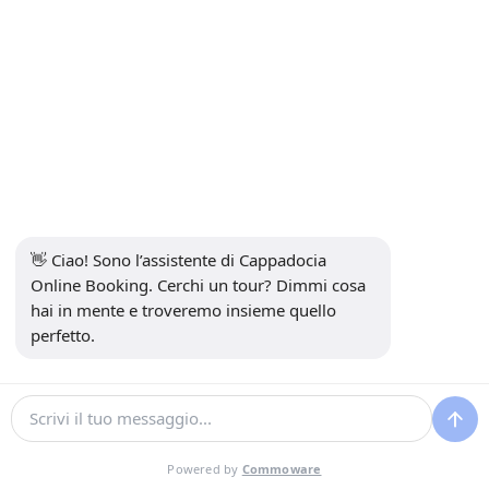
Domande frequenti
Tour Rosso Cappadocia – Domande Frequenti
Di seguito puoi trovare risposte dettagliate alle
👋 Ciao! Sono l’assistente di Cappadocia 
domande più frequenti sul Tour Rosso in Cappadocia.
Online Booking. Cerchi un tour? Dimmi cosa 
Questa sezione è progettata per aiutare i viaggiatori a
hai in mente e troveremo insieme quello 
comprendere chiaramente l'itinerario del tour, la
perfetto.
durata, l'idoneità e i dettagli importanti prima di
prenotare.
È incluso un guida professionale nel Tour
Rosso?
Powered by
Commoware