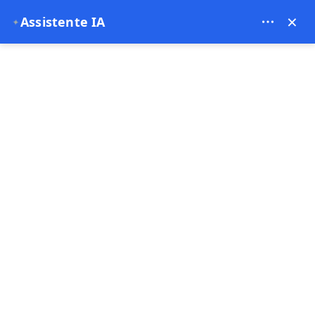
Theory Travel - 16488
×
✦
Assistente IA
0
Pagina principale
Tour Rosso Cappadocia
Tour Rosso Cappadocia
4.96
(46 Commenti)
7 - 8 Ora
Vendita rapida