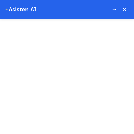
Theory Travel - 16488
×
Asisten AI
✦
0
Halaman Utama
Tur Merah Cappadocia
Tur Merah Cappadocia
4.96
(46 Komentar)
7 - 8 Jam
Jual Cepat