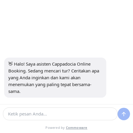
menjelajahi, karena ada begitu banyak yang bisa
dilihat. Momen di puncak bukit untuk menyaksikan
matahari terbenam – Sungguh luar biasa! Pasti
harus dilakukan bagi siapa saja yang mengunjungi!
Tampilkan Komentar
👋 Halo! Saya asisten Cappadocia Online 
Booking. Sedang mencari tur? Ceritakan apa 
yang Anda inginkan dan kami akan 
Tulis Ulasan
menemukan yang paling tepat bersama-
sama.
Pertanyaan yang Sering Diajukan
Powered by
Commoware