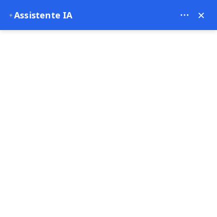
Theory Travel - 16488
×
Assistente IA
✦
0
Pagina principale
Tour Rosso e Tour Verde Cappadocia
Tour Rosso e Tour Verde Cappadocia
4.88
(32 Commenti)
Offerta speciale
Pullman e minibus
8 - 9 Ora