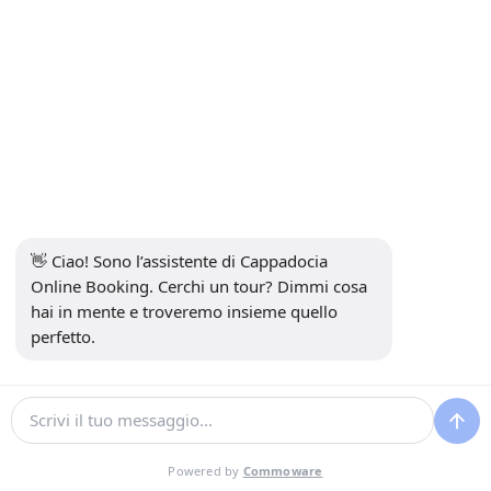
è stato davvero il momento clou! Dai paesaggi
pittoreschi alle magiche chimere delle fate, tutto
sembrava così irreale ma sognante allo stesso
tempo. La nostra guida era estremamente
competente e appassionata, il che ha dato vita a
ogni luogo. Il mix di approfondimenti storici e
bellezza scenica ha reso ogni tappa
indimenticabile. Lo consiglierei senza dubbio?
Assolutamente sì. Ho incontrato persone
fantastiche e non riesco a immaginare di non
👋 Ciao! Sono l’assistente di Cappadocia 
tornarci in futuro. È stato davvero come entrare in
Online Booking. Cerchi un tour? Dimmi cosa 
una fiaba - un ricordo per tutta la vita.
hai in mente e troveremo insieme quello 
perfetto.
Mostra commenti
Powered by
Commoware