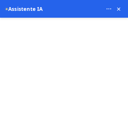
Theory Travel - 16488
×
Assistente IA
✦
0
Pagina principale
Regole ufficiali per il volo in mongolfiera a Cappadocia (2026)
Regole ufficiali per il volo in
mongolfiera a Cappadocia
(2026)
24-12-2025