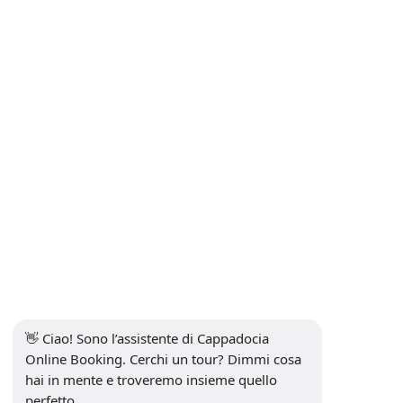
Tour Safari in Cappadocia | ATV al Tramonto, Jeep Safari e
Passeggiate a Cavallo
Trasferimenti aeroportuali: Kayseri e Nevşehir → Cappadocia
Contatto
INFORMAZIONI
+90 5415969374
info@balonturufiyati.com
ISCRIVITI ALLA NEWSLETTER
sottoscrivi
👋 Ciao! Sono l’assistente di Cappadocia 
SOCIAL MEDIA
Online Booking. Cerchi un tour? Dimmi cosa 
hai in mente e troveremo insieme quello 
perfetto.