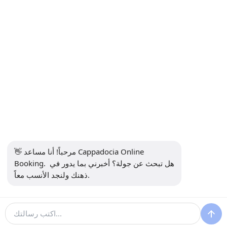
معلومات
+90 5415969374
info@balonturufiyati.com
اشترك في النشرة الإخبارية
اشتراك
وسائل التواصل الاجتماعي
👋 مرحباً! أنا مساعد Cappadocia Online 
Booking. هل تبحث عن جولة؟ أخبرني بما يدور في 
ذهنك ولنجد الأنسب معاً.