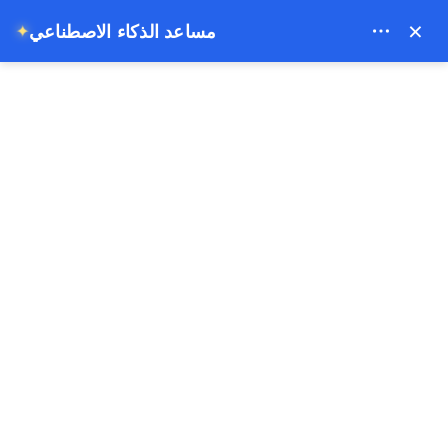
Theory Travel - 16488
×
✦
مساعد الذكاء الاصطناعي
0
قواعد رسمية لرحلات المناطيد الهوائية في كابادوكيا (2026)
الصفحة الرئيسية
قواعد رسمية لرحلات المناطيد
الهوائية في كابادوكيا (2026)
24-12-2025