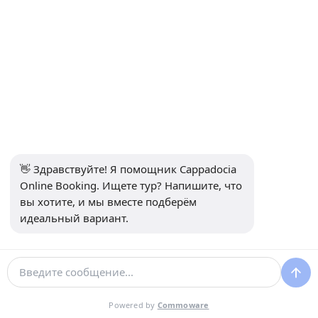
был вовремя и очень дружелюбен, он сделал
долгую поездку намного приятнее, рассказывая
интересные истории о месте, куда мы
направлялись. Я чувствовал себя комфортно на
протяжении всего пути, машина была чистой и
просторной. Путешествуя в одиночку, я немного
нервничал, но тепло встречи развеяло все
сомнения. Мы даже останавливались, чтобы
сделать фотографии, когда открывались
великолепные виды! Это заставляет меня
👋 Здравствуйте! Я помощник Cappadocia 
захотеть вернуться снова. Если бы цены могли
Online Booking. Ищете тур? Напишите, что 
немного снизиться, было бы здорово.
вы хотите, и мы вместе подберём 
идеальный вариант.
Sophia Martínez
S
21 декабрь 2024
О, боже! Какой потрясающий опыт у нас был. Мы
почувствовали себя звездами с того момента,
Powered by
Commoware
как наш водитель встретил нас в аэропорту. Это