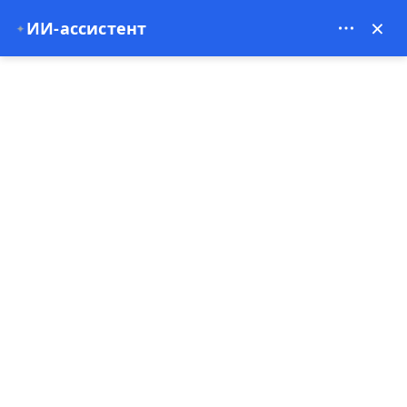
Theory Travel - 16488
×
✦
ИИ-ассистент
0
Главная
Частный трансфер из аэропорта Невшехир в Каппадокию
Частный трансфер из аэропорта
Невшехир в Каппадокию
Бестселлер
Автобус и микроавтобус
5.00
(9 Комментарии)
1 - 1 час