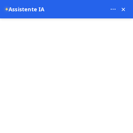
Theory Travel - 16488
×
✦
Assistente IA
0
Pagina principale
Tour in mongolfiera a Cappadocia – L'esperienza definitiva da mettere
nella lista dei desideri
Tour in mongolfiera a
Cappadocia – L'esperienza
definitiva da mettere nella
lista dei desideri
10-07-2025