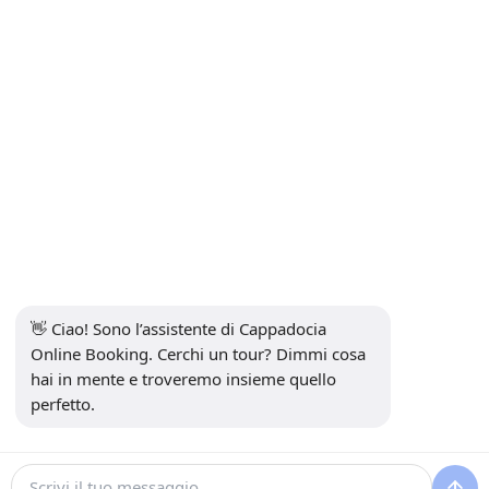
Contatto
INFORMAZIONI
+90 5415969374
info@balonturufiyati.com
ISCRIVITI ALLA NEWSLETTER
sottoscrivi
👋 Ciao! Sono l’assistente di Cappadocia 
SOCIAL MEDIA
Online Booking. Cerchi un tour? Dimmi cosa 
hai in mente e troveremo insieme quello 
perfetto.