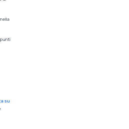
nella
punti
ta su
e