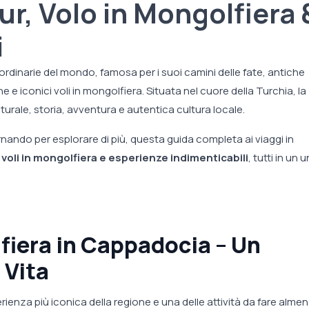
our, Volo in Mongolfiera 
i
ordinarie del mondo, famosa per i suoi camini delle fate, antiche
e e iconici voli in mongolfiera. Situata nel cuore della Turchia, la
urale, storia, avventura e autentica cultura locale.
ornando per esplorare di più, questa guida completa ai viaggi in
, voli in mongolfiera e esperienze indimenticabili
, tutti in un 
fiera in Cappadocia – Un
 Vita
erienza più iconica della regione e una delle attività da fare alme