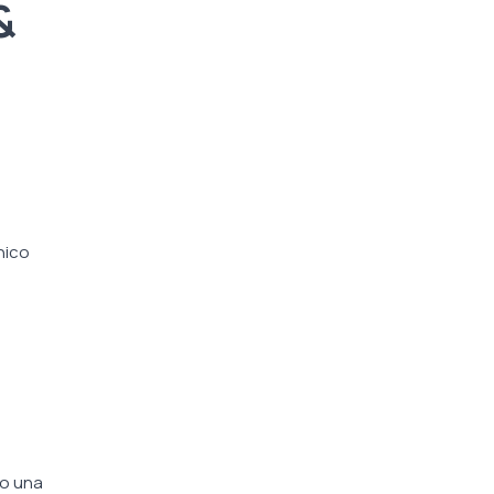
&
unico
no una