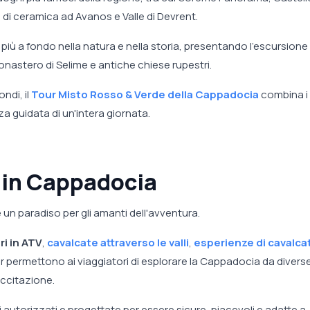
i di ceramica ad Avanos e Valle di Devrent.
i più a fondo nella natura e nella storia, presentando l'escursione 
, Monastero di Selime e antiche chiese rupestri.
ndi, il
Tour Misto Rosso & Verde della Cappadocia
combina i 
za guidata di un'intera giornata.
 in Cappadocia
un paradiso per gli amanti dell'avventura.
ri in ATV
,
cavalcate attraverso le valli
,
esperienze di cavalca
ur permettono ai viaggiatori di esplorare la Cappadocia da divers
eccitazione.
i autorizzati e progettate per essere sicure, piacevoli e adatte a