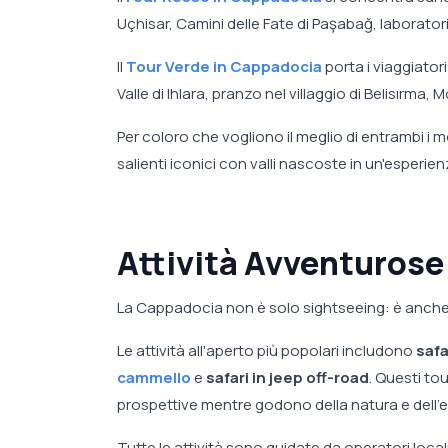
Uçhisar, Camini delle Fate di Paşabağ, laborator
Il
Tour Verde in Cappadocia
porta i viaggiator
Valle di Ihlara, pranzo nel villaggio di Belisırma
Per coloro che vogliono il meglio di entrambi i mo
salienti iconici con valli nascoste in un'esperien
Attività Avventurose
La Cappadocia non è solo sightseeing: è anche 
Le attività all'aperto più popolari includono
safa
cammello
e
safari in jeep off-road
. Questi to
prospettive mentre godono della natura e dell'
Tutte le attività sono guidate da operatori local