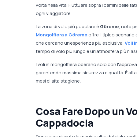
volta nella vita. Fluttuare sopra i camini delle fate
ogni viaggiatore.
La zona di volo più popolare è
Göreme
, nota p
Mongolfiera a Göreme
offre il tipico scenario 
che cercano un'esperienza più esclusiva,
Voli 
tempo di volo più lungo e un'atmosfera più rilas
I voli in mongolfiera operano solo con l'approva
garantendo massima sicurezza e qualità. È alta
mesi di alta stagione.
Cosa Fare Dopo un Vo
Cappadocia
Dopo aver vissuto la magica alba dal cielo, molti