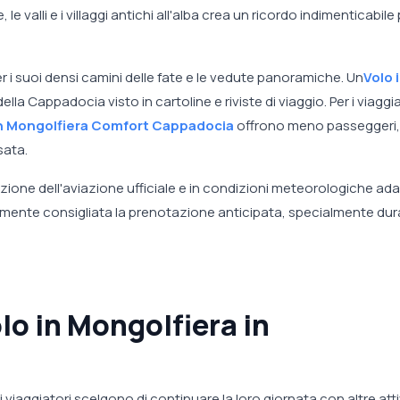
, le valli e i villaggi antichi all'alba crea un ricordo indimenticabile
er i suoi densi camini delle fate e le vedute panoramiche. Un
Volo 
della Cappadocia visto in cartoline e riviste di viaggio. Per i viaggi
in Mongolfiera Comfort Cappadocia
offrono meno passeggeri,
sata.
zione dell'aviazione ufficiale e in condizioni meteorologiche ada
mente consigliata la prenotazione anticipata, specialmente dur
lo in Mongolfiera in
 viaggiatori scelgono di continuare la loro giornata con altre atti