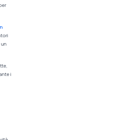
 per
in
atori
 un
tte,
ante i
vità