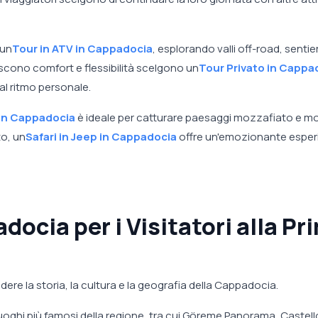
 un
Tour in ATV in Cappadocia
, esplorando valli off-road, sentier
scono comfort e flessibilità scelgono un
Tour Privato in Cappa
al ritmo personale.
 in Cappadocia
è ideale per catturare paesaggi mozzafiato e m
to, un
Safari in Jeep in Cappadocia
offre un'emozionante esper
docia per i Visitatori alla Pr
dere la storia, la cultura e la geografia della Cappadocia.
uoghi più famosi della regione, tra cui Göreme Panorama, Castell