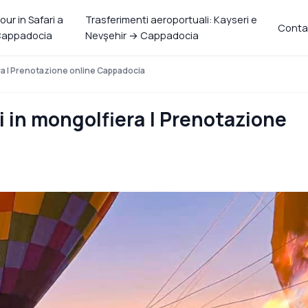
our in Safari a
Trasferimenti aeroportuali: Kayseri e
Conta
appadocia
Nevşehir → Cappadocia
era | Prenotazione online Cappadocia
i in mongolfiera | Prenotazione