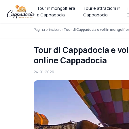
Tour in mongolfiera
Tour e attrazioni in
T
a Cappadocia
Cappadocia
C
Pagina principale
Tour di Cappadocia e voli in mongolfi
Tour di Cappadocia e vol
online Cappadocia
24-01-2026