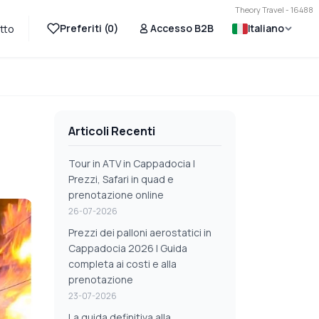
Theory Travel - 16488
Preferiti (
0
)
Accesso B2B
Italiano
tto
Articoli Recenti
Tour in ATV in Cappadocia |
Prezzi, Safari in quad e
prenotazione online
26-07-2026
Prezzi dei palloni aerostatici in
Cappadocia 2026 | Guida
completa ai costi e alla
prenotazione
23-07-2026
La guida definitiva alla