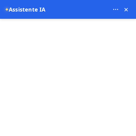
Theory Travel - 16488
×
✦
Assistente IA
0
Pagina principale
Volo in Mongolfiera a Cappadocia | Tour in Mongolfiera a Göreme e
Prenotazioni
Volo in Mongolfiera a
Cappadocia | Tour in
Mongolfiera a Göreme e
Prenotazioni
13-07-2025