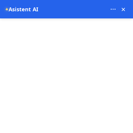
Theory Travel - 16488
×
Asistent AI
✦
0
pagina principala
Zbor cu balonul în Cappadocia | Tur cu balonul cu aer cald în Göreme și
rezervare
Zbor cu balonul în Cappadocia
| Tur cu balonul cu aer cald în
Göreme și rezervare
13-07-2025